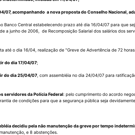
19/04/07, acompanhando
a nova proposta do Conselho Nacional, a
ao Banco Central estabelecendo prazo até dia 16/04/07 para que s
do
dade a junho de 2006,
de Recomposição Salarial dos salários dos serv
a até o dia 16/04, realização de "Greve de Advertência de 72 horas"
ir do dia 17/04/07
;
Banco
ir do dia 25/04/07
, com assembléia no dia 24/04/07 para ratificaçã
 servidores da Polícia Federal
: pelo cumprimento do acordo nego
arantia de condições para que a segurança pública seja devidament
Central
bléia decidiu pela não manutenção da greve por tempo indeterm
 manutenção, e 8 abstenções.