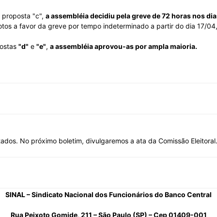
 proposta "c",
a assembléia decidiu pela greve de 72 horas nos dia
otos a favor da greve por tempo indeterminado a partir do dia 17/04
postas
"d"
e
"e"
,
a assembléia aprovou-as por ampla maioria.
dos. No próximo boletim, divulgaremos a ata da Comissão Eleitoral
SINAL – Sindicato Nacional dos Funcionários do Banco Central
Rua Peixoto Gomide, 211 – São Paulo (SP) – Cep 01409-001