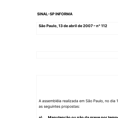
SINAL-SP
INFORMA
São Paulo, 13 de abril de 2007 – nº 112
A assembléia realizada em São Paulo, no dia 
as seguintes propostas:
a)
Manutenção ou não da
greve por tempo