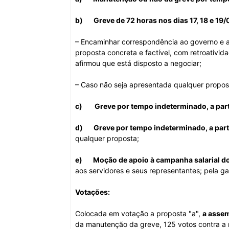
b)
Greve de 72 horas nos dias 17, 18 e 
– Encaminhar correspondência ao governo e 
proposta concreta e factível, com retroativi
afirmou que está disposto a negociar;
– Caso não seja apresentada qualquer propost
c)
Greve por tempo indeterminado, a part
d)
Greve por tempo indeterminado, a part
qualquer proposta;
e)
Moção de apoio à campanha salarial dos
aos servidores e seus representantes; pela g
Votações:
Colocada em votação a proposta "a",
a assem
da manutenção da greve, 125 votos contra a