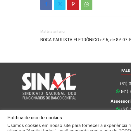
Matéria anterior
BOCA PAULISTA ELETRÔNICO nº 6, de 8.6.07: E 
FALE
(61) 
(61)
Assessori
(61)
(61)
Política de uso de cookies
Usamos cookies em nosso site para fornecer a experiência ma
clicar em “Aceitar todos”, você concorda com o uso de TODO