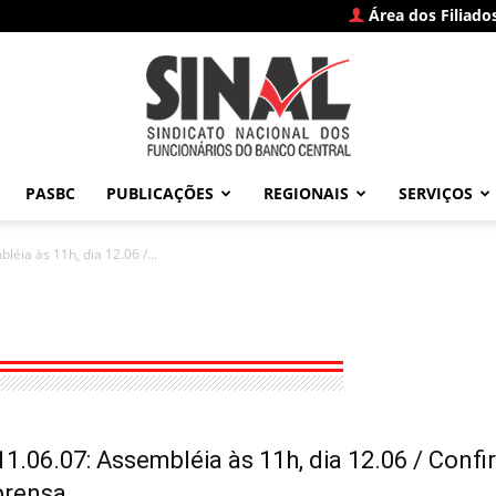
Área dos Filiado
PASBC
PUBLICAÇÕES
REGIONAIS
SERVIÇOS
SINAL
éia às 11h, dia 12.06 /...
–
1.06.07: Assembléia às 11h, dia 12.06 / Con
prensa