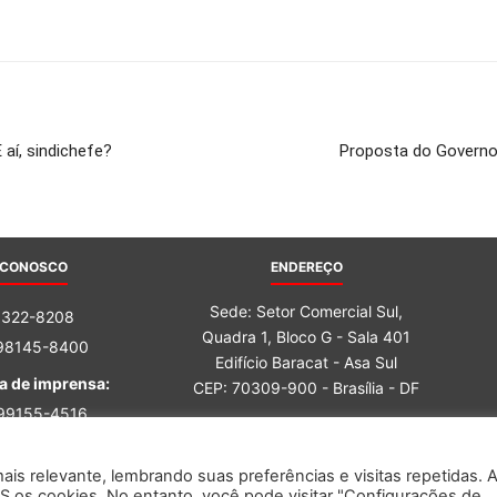
aí, sindichefe?
Proposta do Governo 
 CONOSCO
ENDEREÇO
Sede: Setor Comercial Sul,
3322-8208
Quadra 1, Bloco G - Sala 401
 98145-8400
Edifício Baracat - Asa Sul
a de imprensa:
CEP: 70309-900 - Brasília - DF
 99155-4516
 98162-6759
is relevante, lembrando suas preferências e visitas repetidas. 
S os cookies. No entanto, você pode visitar "Configurações de