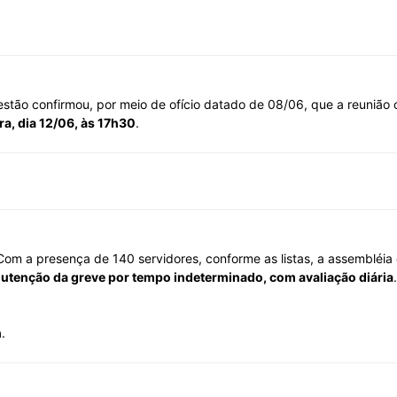
do
stão confirmou, por meio de ofício datado de 08/06, que a reunião c
ra, dia 12/06, às 17h30
.
Banco
om a presença de 140 servidores, conforme as listas, a assembléia 
utenção da greve por tempo indeterminado, com avaliação diária
Central
h
.