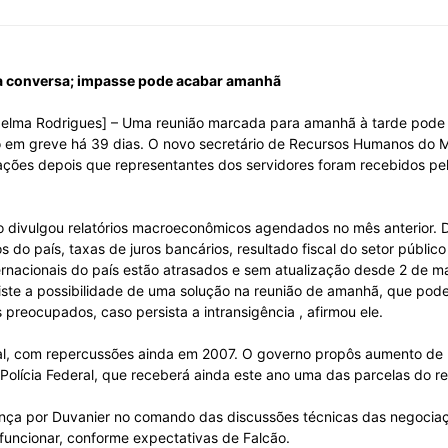
a conversa; impasse pode acabar amanhã
 Azelma Rodrigues] – Uma reunião marcada para amanhã à tarde pode 
o em greve há 39 dias. O novo secretário de Recursos Humanos do Mi
ções depois que representantes dos servidores foram recebidos pel
ão divulgou relatórios macroeconômicos agendados no mês anterior.
 do país, taxas de juros bancários, resultado fiscal do setor públic
rnacionais do país estão atrasados e sem atualização desde 2 de m
xiste a possibilidade de uma solução na reunião de amanhã, que pode
eocupados, caso persista a intransigência , afirmou ele.
rial, com repercussões ainda em 2007. O governo propôs aumento de
olícia Federal, que receberá ainda este ano uma das parcelas do r
onça por Duvanier no comando das discussões técnicas das negociaçõ
funcionar, conforme expectativas de Falcão.