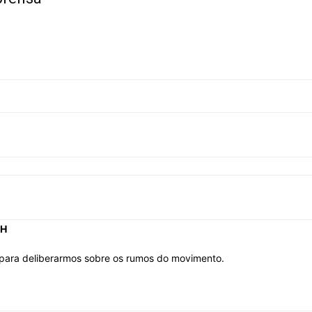
Sindicato
Nacional
dos
1H
 para deliberarmos sobre os rumos do movimento.
Funcionários