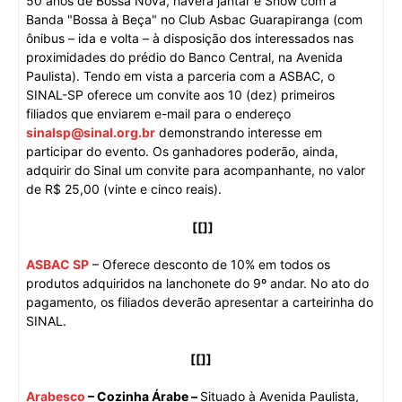
50 anos de Bossa Nova, haverá jantar e Show com a
Banda "Bossa à Beça" no Club Asbac Guarapiranga (com
ônibus – ida e volta – à disposição dos interessados nas
proximidades do prédio do Banco Central, na Avenida
Paulista). Tendo em vista a parceria com a ASBAC, o
SINAL-SP oferece um convite aos 10 (dez) primeiros
filiados que enviarem e-mail para o endereço
sinalsp@sinal.org.br
demonstrando interesse em
participar do evento. Os ganhadores poderão, ainda,
adquirir do Sinal um convite para acompanhante, no valor
de R$ 25,00 (vinte e cinco reais).
[[]]
ASBAC SP
– Oferece
desconto de 10% em todos os
produtos adquiridos na lanchonete do 9º andar. No ato do
pagamento, os filiados deverão apresentar a carteirinha do
SINAL.
[[]]
Arabesco
– Cozinha Árabe –
Situado à Avenida Paulista,