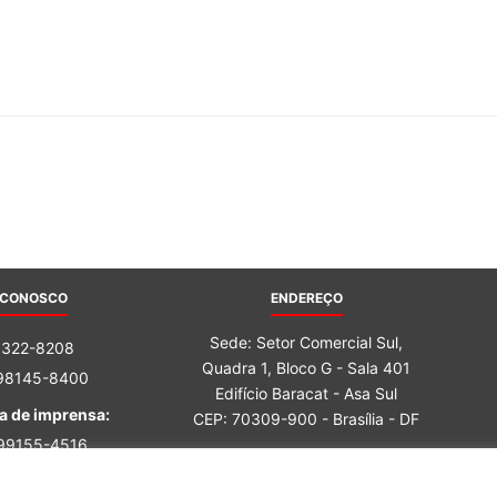
do
Banco
 CONOSCO
ENDEREÇO
Sede: Setor Comercial Sul,
3322-8208
Quadra 1, Bloco G - Sala 401
 98145-8400
Central
Edifício Baracat - Asa Sul
a de imprensa:
CEP: 70309-900 - Brasília - DF
 99155-4516
 98162-6759