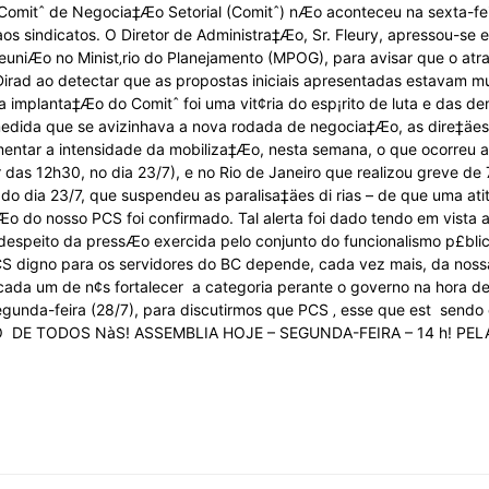
mitˆ de Negocia‡Æo Setorial (Comitˆ) nÆo aconteceu na sexta-feir
Sindicato
 aos sindicatos. O Diretor de Administra‡Æo, Sr. Fleury, apressou-s
 reuniÆo no Minist‚rio do Planejamento (MPOG), para avisar que o at
a Dirad ao detectar que as propostas iniciais apresentadas estavam 
 a implanta‡Æo do Comitˆ foi uma vit¢ria do esp¡rito de luta e das
dida que se avizinhava a nova rodada de negocia‡Æo, as dire‡äes d
ntar a intensidade da mobiliza‡Æo, nesta semana, o que ocorreu a
Nacional
 das 12h30, no dia 23/7), e no Rio de Janeiro que realizou greve de 7
 do dia 23/7, que suspendeu as paralisa‡äes di rias – de que uma at
Æo do nosso PCS foi confirmado. Tal alerta foi dado tendo em vista
despeito da pressÆo exercida pelo conjunto do funcionalismo p£blico
S digno para os servidores do BC depende, cada vez mais, da noss
cada um de n¢s fortalecer a categoria perante o governo na hora d
dos
egunda-feira (28/7), para discutirmos que PCS ‚ esse que est send
  DE TODOS NàS! ASSEMBLIA HOJE – SEGUNDA-FEIRA – 14 h! P
Funcionários