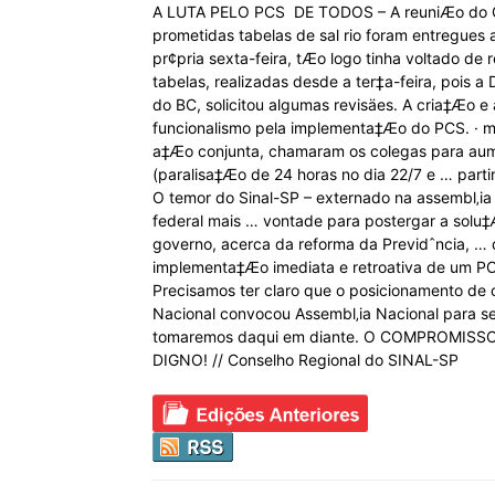
A LUTA PELO PCS  DE TODOS – A reuniÆo do Co
prometidas tabelas de sal rio foram entregues
pr¢pria sexta-feira, tÆo logo tinha voltado de
tabelas, realizadas desde a ter‡a-feira, pois 
do BC, solicitou algumas revisäes. A cria‡Æo e
funcionalismo pela implementa‡Æo do PCS. · me
a‡Æo conjunta, chamaram os colegas para aume
(paralisa‡Æo de 24 horas no dia 22/7 e … partir
O temor do Sinal-SP – externado na assembl‚ia
federal mais … vontade para postergar a solu‡
governo, acerca da reforma da Previdˆncia, … 
implementa‡Æo imediata e retroativa de um PC
Precisamos ter claro que o posicionamento de 
Nacional convocou Assembl‚ia Nacional para s
tomaremos daqui em diante. O COMPROMISSO
DIGNO! // Conselho Regional do SINAL-SP