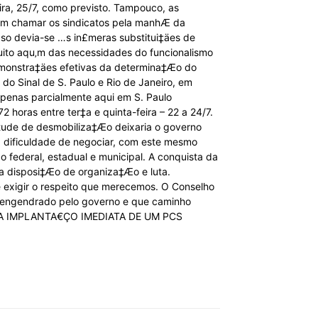
a, 25/7, como previsto. Tampouco, as
e em chamar os sindicatos pela manhÆ da
raso devia-se …s in£meras substitui‡äes de
muito aqu‚m das necessidades do funcionalismo
 demonstra‡äes efetivas da determina‡Æo do
o Sinal de S. Paulo e Rio de Janeiro, em
penas parcialmente aqui em S. Paulo
2 horas entre ter‡a e quinta-feira – 22 a 24/7.
itude de desmobiliza‡Æo deixaria o governo
 a dificuldade de negociar, com este mesmo
 federal, estadual e municipal. A conquista da
a disposi‡Æo de organiza‡Æo e luta.
e exigir o respeito que merecemos. O Conselho
o engendrado pelo governo e que caminho
ELA IMPLANTA€ÇO IMEDIATA DE UM PCS