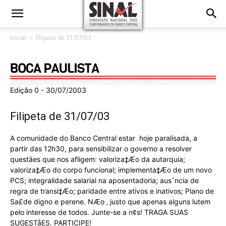
Inicial
Filipeta de 31/07/03
Edição 0 - 30/07/2003
Filipeta de 31/07/03
A comunidade do Banco Central estar hoje paralisada, a
partir das 12h30, para sensibilizar o governo a resolver
questäes que nos afligem: valoriza‡Æo da autarquia;
valoriza‡Æo do corpo funcional; implementa‡Æo de um novo
PCS; integralidade salarial na aposentadoria; ausˆncia de
regra de transi‡Æo; paridade entre ativos e inativos; Plano de
Sa£de digno e perene. NÆo ‚ justo que apenas alguns lutem
pelo interesse de todos. Junte-se a n¢s! TRAGA SUAS
SUGESTåES. PARTICIPE!