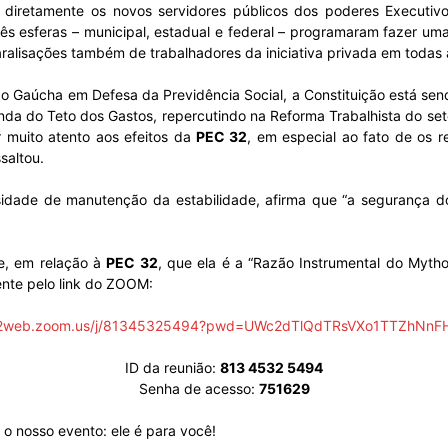
etamente os novos servidores públicos dos poderes Executivo, L
Sindicato
três esferas – municipal, estadual e federal – programaram fazer um
aralisações também de trabalhadores da iniciativa privada em todas a
o Gaúcha em Defesa da Previdência Social, a Constituição está send
nda do Teto dos Gastos, repercutindo na Reforma Trabalhista do set
 muito atento aos efeitos da
PEC 32
, em especial ao fato de os r
Nacional
saltou.
de de manutenção da estabilidade, afirma que “a segurança do s
, em relação à
PEC 32
, que ela é a “Razão Instrumental do Mytho
dos
ente pelo link do ZOOM:
s02web.zoom.us/j/81345325494?pwd=UWc2dTlQdTRsVXo1TTZhNn
ID da reunião:
813 4532 5494
Senha de acesso:
751629
Funcionários
e o nosso evento: ele é para você!