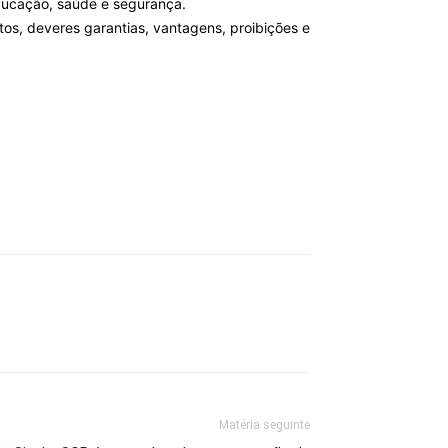
ducação, saúde e segurança.
itos, deveres garantias, vantagens, proibições e
Matéria seguinte