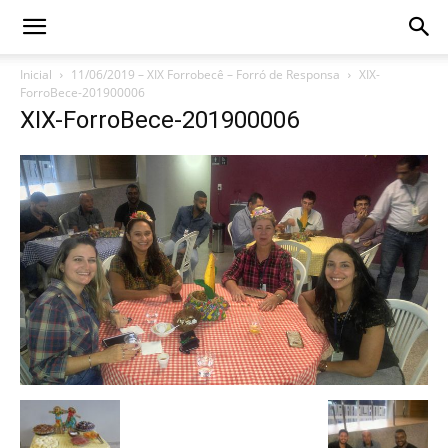
Inicial
11/06/2019 – XIX Forrobecê – Forró de Responsa
XIX-
ForroBece-201900006
XIX-ForroBece-201900006