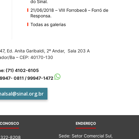
do Sinal.
21/06/2018 – VIII Forrobecê – Forró de
Responsa.
Todas as galerias
do
47, Ed. Anita Garibaldi, 2º Andar, Sala 203 A
ador/Ba – CEP: 40170-130
Banco
ne:
(71) 4102-6105
99947- 0811 / 99947-1472
nalsal@sinal.org.br
Central
 CONOSCO
ENDEREÇO
Sede: Setor Comercial Sul,
3322-8208