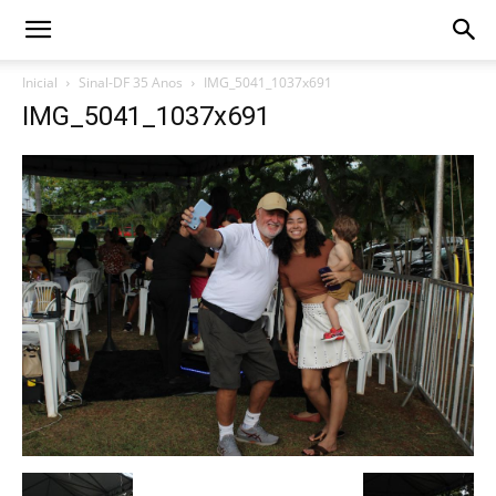
Inicial
Sinal-DF 35 Anos
IMG_5041_1037x691
IMG_5041_1037x691