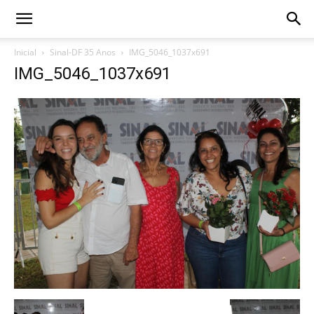
Inicial
Sinal-DF 35 Anos
IMG_5046_1037x691
IMG_5046_1037x691