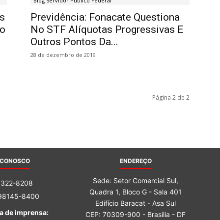
Blog Servidor Público Federal
Sindicato
s
Previdência: Fonacate Questiona
Do
No STF Alíquotas Progressivas E
Outros Pontos Da...
28 de dezembro de 2019
Nacional
Página 2 de 2
dos
 CONOSCO
ENDEREÇO
Sede: Setor Comercial Sul,
3322-8208
Quadra 1, Bloco G - Sala 401
 98145-8400
Funcionários
Edifício Baracat - Asa Sul
a de imprensa:
CEP: 70309-900 - Brasília - DF