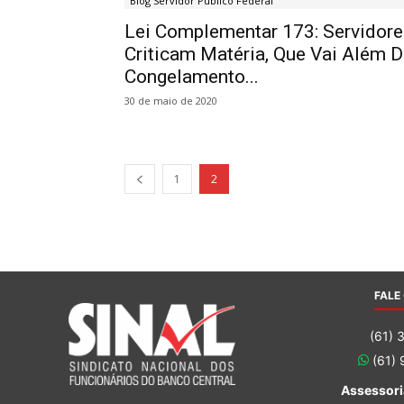
Blog Servidor Público Federal
Lei Complementar 173: Servidore
Criticam Matéria, Que Vai Além 
Congelamento...
30 de maio de 2020
1
2
FALE
(61) 
(61)
Assessori