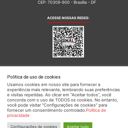
CEP: 70309-900 - Brasília - DF
ACESSE NOSSAS REDES:
AFILIADA AO:
Política de uso de cookies
Usamos cookies em nosso site para fornecer a
experiência mais relevante, lembrando suas preferências
e visitas repetidas. Ao clicar em “Aceitar todos”, você
concorda com o uso de TODOS os cookies. No entanto,
você pode visitar "Configurações de cookies" para
Este portal obedece às prescrições da Lei Geral de Proteção de Dados.
fornecer um consentimento controlado.
Política de
privacidade
Configurações de cookies
Aceitar tudo
2026 SINAL – Sindicato Nacional dos Funcionários do Banco Central.