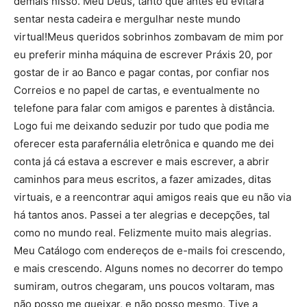
demais nisso. Meu Deus, tanto que antes eu evitara
sentar nesta cadeira e mergulhar neste mundo
virtual!Meus queridos sobrinhos zombavam de mim por
eu preferir minha máquina de escrever Práxis 20, por
gostar de ir ao Banco e pagar contas, por confiar nos
Correios e no papel de cartas, e eventualmente no
telefone para falar com amigos e parentes à distância.
Logo fui me deixando seduzir por tudo que podia me
oferecer esta parafernália eletrônica e quando me dei
conta já cá estava a escrever e mais escrever, a abrir
caminhos para meus escritos, a fazer amizades, ditas
virtuais, e a reencontrar aqui amigos reais que eu não via
há tantos anos. Passei a ter alegrias e decepções, tal
como no mundo real. Felizmente muito mais alegrias.
Meu Catálogo com endereços de e-mails foi crescendo,
e mais crescendo. Alguns nomes no decorrer do tempo
sumiram, outros chegaram, uns poucos voltaram, mas
não posso me queixar, e não posso mesmo. Tive a