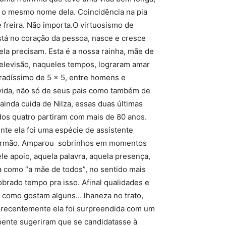
ha o mesmo nome dela. Coincidência na pia
 freira. Não importa.O virtuosismo de
tá no coração da pessoa, nasce e cresce
ela precisam. Esta é a nossa rainha, mãe de
 televisão, naqueles tempos, lograram amar
bradíssimo de 5 x 5, entre homens e
 vida, não só de seus pais como também de
ainda cuida de Nilza, essas duas últimas
dos quatro partiram com mais de 80 anos.
nte ela foi uma espécie de assistente
eu irmão. Amparou sobrinhos em momentos
e apoio, aquela palavra, aquela presença,
 como “a mãe de todos”, no sentido mais
obrado tempo pra isso. Afinal qualidades e
 ou como gostam alguns… lhaneza no trato,
 recentemente ela foi surpreendida com um
pente sugeriram que se candidatasse à