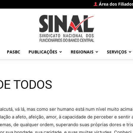
Área dos Filiado
PASBC
PUBLICAÇÕES
REGIONAIS
SERVIÇOS
SINAL
DE TODOS
–
alcutá, vá lá, mas como ser humano está num nível muito acima
ação a afeto, afeição, amor, à capacidade de perceber e sentir
lemas, de qualquer ordem, superando suas próprias dores e tri
, por sua bondade, sua caridade, e suas muitas virtudes. Conhec