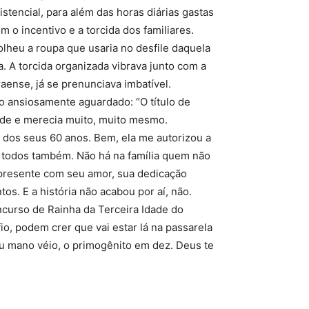
istencial, para além das horas diárias gastas
m o incentivo e a torcida dos familiares.
colheu a roupa que usaria no desfile daquela
. A torcida organizada vibrava junto com a
ense, já se prenunciava imbatível.
do ansiosamente aguardado: “O título de
dade e merecia muito, muito mesmo.
a dos seus 60 anos. Bem, ela me autorizou a
de todos também. Não há na família quem não
 presente com seu amor, sua dedicação
s. E a história não acabou por aí, não.
oncurso de Rainha da Terceira Idade do
io, podem crer que vai estar lá na passarela
u mano véio, o primogênito em dez. Deus te