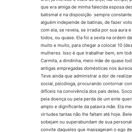
que era amiga de minha falecida esposa des
batismal e na disposição sempre constante 
alguém independe de batinas, de fazer vot
com ela, se revela, se irradia por sua aura
todos, ou quase. Ela foi a sexta na ordem 
muito e muito, para chegar a colocar 10 (d
mulheres. Isso é que trabalhar bem, em to
Carmita, a dindinha, meio mãe de quase todo
antigas empregadas domésticas nos áureos 
Teve ainda que administrar a dor de realiz
social, psicóloga, procurando contornar c
difíceis na convivência dos pais deles. So
pela doença ou pela perda de um ente quer
amplo e dignificante da palavra mãe. Ela me
virtudes tantas não lhe faltam até hoje. Bel
sobejam ou superabundam de sua personalid
convite daqueles que massageiam o ego de 