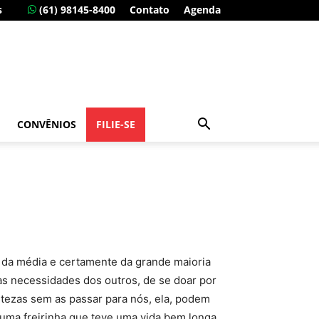
s
(61) 98145-8400
Contato
Agenda
CONVÊNIOS
FILIE-SE
 da média e certamente da grande maioria
 as necessidades dos outros, de se doar por
stezas sem as passar para nós, ela, podem
i uma freirinha que teve uma vida bem longa,