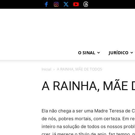
O SINAL
JURÍDICO
Inicial
A RAINHA, MÃE DE TODOS
A RAINHA, MÃE 
Ela não chega a ser uma Madre Teresa de C
de nós, pobres mortais, com certeza. Em rel
inteiro na solução de todos os nossos prob
crer, já merece o título de anjo, faz tempo