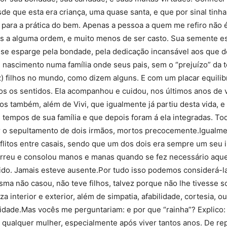
Sindicato
de que esta era criança, uma quase santa, e que por sinal tin
para a prática do bem. Apenas a pessoa a quem me refiro não é
os a alguma ordem, e muito menos de ser casto. Sua semente es
 e se esparge pela bondade, pela dedicação incansável aos que d
de nascimento numa família onde seus pais, sem o “prejuízo” da
Nacional
ez) filhos no mundo, como dizem alguns. E com um placar equili
dos os sentidos. Ela acompanhou e cuidou, nos últimos anos de
s também, além de Vivi, que igualmente já partiu desta vida, e 
tempos de sua família e que depois foram á ela integradas. To
ar o sepultamento de dois irmãos, mortos precocemente.Igualme
dos
onflitos entre casais, sendo que um dos dois era sempre um s
correu e consolou manos e manas quando se fez necessário aquel
ido. Jamais esteve ausente.Por tudo isso podemos considerá-la
sma não casou, não teve filhos, talvez porque não lhe tivesse s
eza interior e exterior, além de simpatia, afabilidade, cortesia,
Funcionários
ade.Mas vocês me perguntariam: e por que “rainha”? Explico:
qualquer mulher, especialmente após viver tantos anos. De re