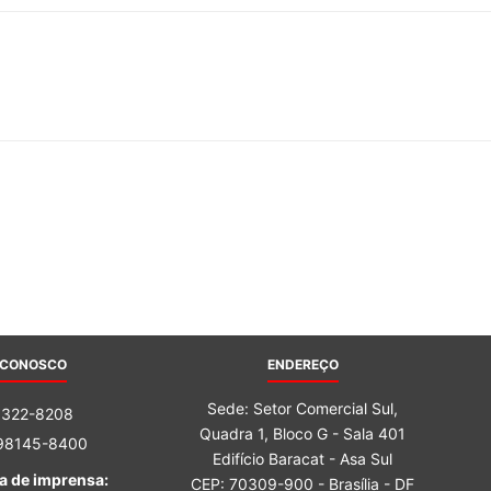
 CONOSCO
ENDEREÇO
Sede: Setor Comercial Sul,
3322-8208
Quadra 1, Bloco G - Sala 401
 98145-8400
Edifício Baracat - Asa Sul
a de imprensa:
CEP: 70309-900 - Brasília - DF