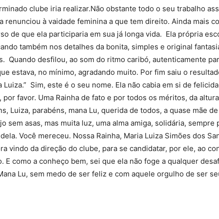
minado clube iria realizar.Não obstante todo o seu trabalho ass
la renunciou à vaidade feminina a que tem direito. Ainda mais co
so de que ela participaria em sua já longa vida. Ela própria es
do
ando também nos detalhes da bonita, simples e original fantasia
 Quando desfilou, ao som do ritmo caribó, autenticamente para
que estava, no mínimo, agradando muito. Por fim saiu o resulta
 Luiza.” Sim, este é o seu nome. Ela não cabia em si de felici
por favor. Uma Rainha de fato e por todos os méritos, da altur
Banco
béns, Luiza, parabéns, mana Lu, querida de todos, a quase mãe 
jo sem asas, mas muita luz, uma alma amiga, solidária, sempre
 dela. Você mereceu. Nossa Rainha, Maria Luiza Simões dos Santo
a vindo da direção do clube, para se candidatar, por ele, ao c
o. E como a conheço bem, sei que ela não foge a qualquer desaf
Central
ana Lu, sem medo de ser feliz e com aquele orgulho de ser se