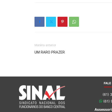
Matéria anterior
UM RARO PRAZER
FALE
(61) 
(61)
Assessori