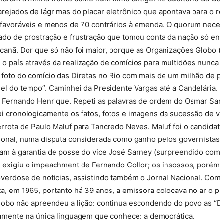
Sindicato
rejados de lágrimas do placar eletrônico que apontava para o 
 favoráveis e menos de 70 contrários à emenda. O quorum neces
ado de prostração e frustração que tomou conta da nação só enc
anã. Dor que só não foi maior, porque as Organizações Globo (t
o país através da realização de comícios para multidões nunc
Nacional
a foto do comício das Diretas no Rio com mais de um milhão de 
túnel do tempo”. Caminhei da Presidente Vargas até a Candelária.
e Fernando Henrique. Repeti as palavras de ordem do Osmar Sa
ei cronologicamente os fatos, fotos e imagens da sucessão de v
derrota de Paulo Maluf para Tancredo Neves. Maluf foi o candidat
dos
al, numa disputa considerada como ganho pelos governistas d
eram à garantia de posse do vice José Sarney (surpreendido co
e exigiu o impeachment de Fernando Collor; os insossos, porém
erdose de notícias, assistindo também o Jornal Nacional. Com 
a, em 1965, portanto há 39 anos, a emissora colocava no ar o pr
Funcionários
obo não apreendeu a lição: continua escondendo do povo as “
ticamente na única linguagem que conhece: a democrática.