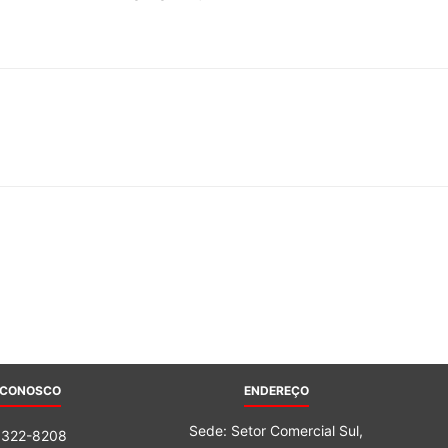
do
Banco
Central
 CONOSCO
ENDEREÇO
Sede: Setor Comercial Sul,
3322-8208