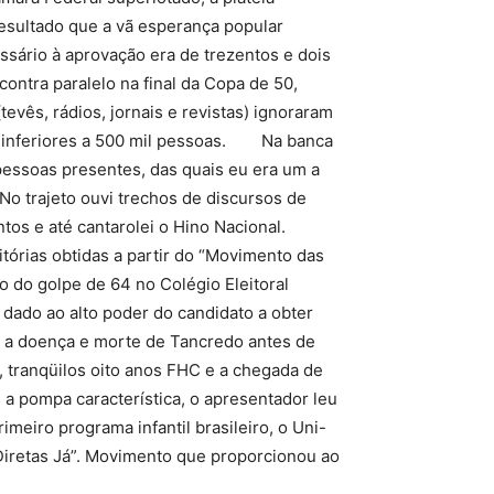
resultado que a vã esperança popular
sário à aprovação era de trezentos e dois
ontra paralelo na final da Copa de 50,
evês, rádios, jornais e revistas) ignoraram
a inferiores a 500 mil pessoas. Na banca
pessoas presentes, das quais eu era um a
 No trajeto ouvi trechos de discursos de
ntos e até cantarolei o Hino Nacional.
itórias obtidas a partir do “Movimento das
o do golpe de 64 no Colégio Eleitoral
ado ao alto poder do candidato a obter
m a doença e morte de Tancredo antes de
, tranqüilos oito anos FHC e a chegada de
a pompa característica, o apresentador leu
imeiro programa infantil brasileiro, o Uni-
Diretas Já”. Movimento que proporcionou ao