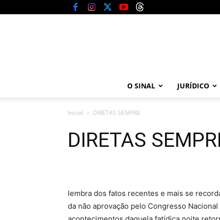
O SINAL
JURÍDICO
Inicial
DIRETAS SEMPRE
DIRETAS SEMPR
Uma vez ouvi o João Sald
lembra dos fatos recentes e mais se recorda
da não aprovação pelo Congresso Nacional d
acontecimentos daquela fatídica noite retor