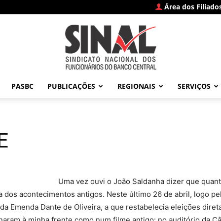
Área dos Filiado
PASBC
PUBLICAÇÕES
REGIONAIS
SERVIÇOS
SINAL
E
–
anha dizer que quanto mais o tempo 
 dos acontecimentos antigos. Neste último 26 de abril, logo pela
a Emenda Dante de Oliveira, a que restabelecia eleições dire
naram à minha frente como num filme antigo: no auditório da Câ