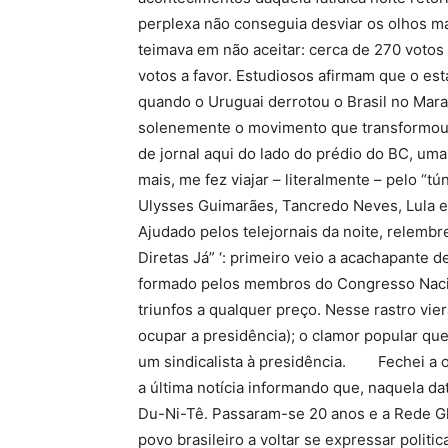
perplexa não conseguia desviar os olhos ma
teimava em não aceitar: cerca de 270 votos
votos a favor. Estudiosos afirmam que o est
quando o Uruguai derrotou o Brasil no Marac
solenemente o movimento que transformou 
de jornal aqui do lado do prédio do BC, um
mais, me fez viajar – literalmente – pelo “
Ulysses Guimarães, Tancredo Neves, Lula 
Ajudado pelos telejornais da noite, relembr
Diretas Já” ‘: primeiro veio a acachapante 
formado pelos membros do Congresso Nacion
triunfos a qualquer preço. Nesse rastro vi
ocupar a presidência); o clamor popular qu
um sindicalista à presidência. Fechei a ov
a última notícia informando que, naquela dat
Du-Ni-Tê. Passaram-se 20 anos e a Rede Gl
povo brasileiro a voltar se expressar poli