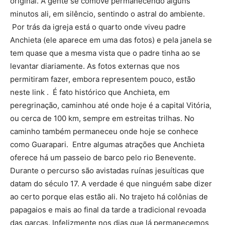
original. A gente se comove permanecendo alguns
minutos ali, em silêncio, sentindo o astral do ambiente.
Por trás da igreja está o quarto onde viveu padre
Anchieta (ele aparece em uma das fotos) e pela janela se
tem quase que a mesma vista que o padre tinha ao se
levantar diariamente. As fotos externas que nos
permitiram fazer, embora representem pouco, estão
neste link . É fato histórico que Anchieta, em
peregrinação, caminhou até onde hoje é a capital Vitória,
ou cerca de 100 km, sempre em estreitas trilhas. No
caminho também permaneceu onde hoje se conhece
como Guarapari. Entre algumas atrações que Anchieta
oferece há um passeio de barco pelo rio Benevente.
Durante o percurso são avistadas ruínas jesuíticas que
datam do século 17. A verdade é que ninguém sabe dizer
ao certo porque elas estão ali. No trajeto há colônias de
papagaios e mais ao final da tarde a tradicional revoada
das garças. Infelizmente nos dias que lá permanecemos