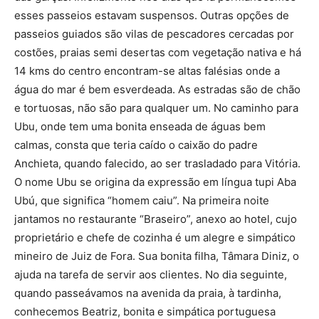
esses passeios estavam suspensos. Outras opções de
passeios guiados são vilas de pescadores cercadas por
costões, praias semi desertas com vegetação nativa e há
14 kms do centro encontram-se altas falésias onde a
água do mar é bem esverdeada. As estradas são de chão
e tortuosas, não são para qualquer um. No caminho para
Ubu, onde tem uma bonita enseada de águas bem
calmas, consta que teria caído o caixão do padre
Anchieta, quando falecido, ao ser trasladado para Vitória.
O nome Ubu se origina da expressão em língua tupi Aba
Ubú, que significa “homem caiu”. Na primeira noite
jantamos no restaurante “Braseiro”, anexo ao hotel, cujo
proprietário e chefe de cozinha é um alegre e simpático
mineiro de Juiz de Fora. Sua bonita filha, Tâmara Diniz, o
ajuda na tarefa de servir aos clientes. No dia seguinte,
quando passeávamos na avenida da praia, à tardinha,
conhecemos Beatriz, bonita e simpática portuguesa