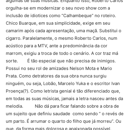
algumas de suas músicas. Enquanto isso, Roberto Carlos
orgulha-se em modernizar o seu novo show com a
inclusão de idiotices como “Calhambeque” no roteiro.
Chico Buarque, em sua simplicidade, exige em seu
camarim após cada apresentação, uma maçã. Substitui o
cigarro. Paralelamente, o mesmo Roberto Carlos, num
acústico para a MTV, ante a predominância da cor
marrom, exigiu a troca de todo o cenário. A cor traz má
sorte. É tão especial que não precisa de inimigos.
Possui no seu rol de amizades Nelson Mota e Mario
Prata. Como detratores da sua obra nunca surgiu
ninguém, ou seja, Lobão, Marcelo Yuka e o escritor Ivan
Proença(?). Como letrista genial é tão diferenciado que,
em todas as suas músicas, jamais a letra nasceu antes da
melodia. Não dá para ficar falando sobre a obra de
um sujeito que definiu saudade como sendo ” o revés de
um parto. É arrumar o quarto do filho que já morreu”. Ou
que, da forma mais dolorosa e apaixonada possível,