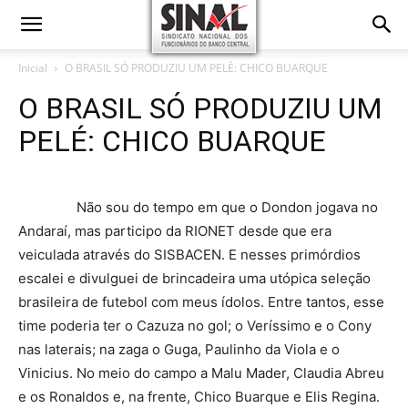
Inicial
O BRASIL SÓ PRODUZIU UM PELÉ: CHICO BUARQUE
O BRASIL SÓ PRODUZIU UM
PELÉ: CHICO BUARQUE
Não sou do tempo em que o Dondon jogava no
Andaraí, mas participo da RIONET desde que era
veiculada através do SISBACEN. E nesses primórdios
escalei e divulguei de brincadeira uma utópica seleção
brasileira de futebol com meus ídolos. Entre tantos, esse
time poderia ter o Cazuza no gol; o Veríssimo e o Cony
nas laterais; na zaga o Guga, Paulinho da Viola e o
Vinicius. No meio do campo a Malu Mader, Claudia Abreu
e os Ronaldos e, na frente, Chico Buarque e Elis Regina.