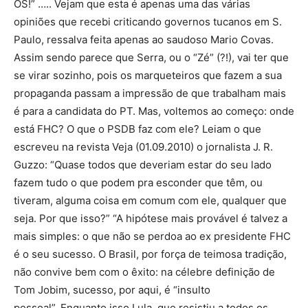
OS!” ….. Vejam que esta é apenas uma das várias
opiniões que recebi criticando governos tucanos em S.
Paulo, ressalva feita apenas ao saudoso Mario Covas.
Assim sendo parece que Serra, ou o “Zé” (?!), vai ter que
se virar sozinho, pois os marqueteiros que fazem a sua
propaganda passam a impressão de que trabalham mais
é para a candidata do PT. Mas, voltemos ao começo: onde
está FHC? O que o PSDB faz com ele? Leiam o que
escreveu na revista Veja (01.09.2010) o jornalista J. R.
Guzzo: “Quase todos que deveriam estar do seu lado
fazem tudo o que podem pra esconder que têm, ou
tiveram, alguma coisa em comum com ele, qualquer que
seja. Por que isso?” “A hipótese mais provável é talvez a
mais simples: o que não se perdoa ao ex presidente FHC
é o seu sucesso. O Brasil, por força de teimosa tradição,
não convive bem com o êxito: na célebre definição de
Tom Jobim, sucesso, por aqui, é “insulto
pessoal”. Enquanto isso Lula, que resistiu a todos os