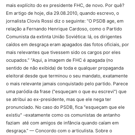
mais explícito do ex presidente FHC, de novo. Por quê?
Em artigo de hoje, dia 29.08.2010, quando escrevo, o
jornalista Clovis Rossi diz o seguinte: “O PSDB age, em
relação a Fernando Henrique Cardoso, como o Partido
Comunista da extinta União Soviética: lá, os dirigentes
caídos em desgraça eram apagados das fotos oficiais, por
mais relevantes que tivessem sido os cargos por eles
ocupados.” “Aqui, a imagem de FHC é apagada (no
sentido de não exibida) de toda e qualquer propaganda
eleitoral desde que terminou o seu mandato, exatamente
o mais relevante jamais conquistado pelo partido. Parece
uma paródia da frase ("esqueçam o que eu escrevi") que
se atribui ao ex-presidente, mas que ele nega ter
pronunciado. No caso do PSDB, fica "esqueçam que ele
existiu" -exatamente como os comunistas de antanho
faziam até com amigos de infância quando caíam em
desgraça.” — Concordo com o articulista. Sobre o