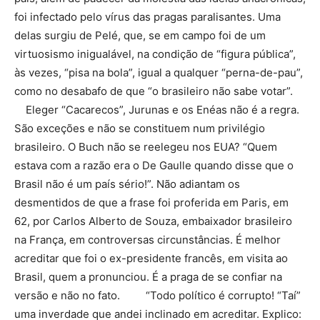
foi infectado pelo vírus das pragas paralisantes. Uma
delas surgiu de Pelé, que, se em campo foi de um
virtuosismo inigualável, na condição de “figura pública”,
às vezes, “pisa na bola”, igual a qualquer “perna-de-pau”,
como no desabafo de que “o brasileiro não sabe votar”.
Eleger “Cacarecos”, Jurunas e os Enéas não é a regra.
São exceções e não se constituem num privilégio
brasileiro. O Buch não se reelegeu nos EUA? “Quem
estava com a razão era o De Gaulle quando disse que o
Brasil não é um país sério!”. Não adiantam os
desmentidos de que a frase foi proferida em Paris, em
62, por Carlos Alberto de Souza, embaixador brasileiro
na França, em controversas circunstâncias. É melhor
acreditar que foi o ex-presidente francês, em visita ao
Brasil, quem a pronunciou. É a praga de se confiar na
versão e não no fato. “Todo político é corrupto! “Taí”
uma inverdade que andei inclinado em acreditar. Explico: