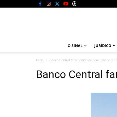
O SINAL
JURÍDICO
Inicial
Banco Central fará pedido de concurso para t
Banco Central fa