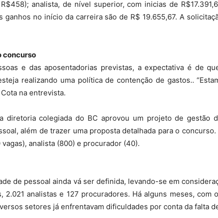
 R$458); analista, de nível superior, com inicias de R$17.391
s ganhos no início da carreira são de R$ 19.655,67. A solicit
do
o concurso
oas e das aposentadorias previstas, a expectativa é de qu
steja realizando uma política de contenção de gastos.. “Esta
Cota na entrevista.
Banco
 diretoria colegiada do BC aprovou um projeto de gestão da
essoal, além de trazer uma proposta detalhada para o concurso.
 vagas), analista (800) e procurador (40).
Central
e de pessoal ainda vá ser definida, levando-se em consideraçã
s, 2.021 analistas e 127 procuradores. Há alguns meses, com
ersos setores já enfrentavam dificuldades por conta da falta d