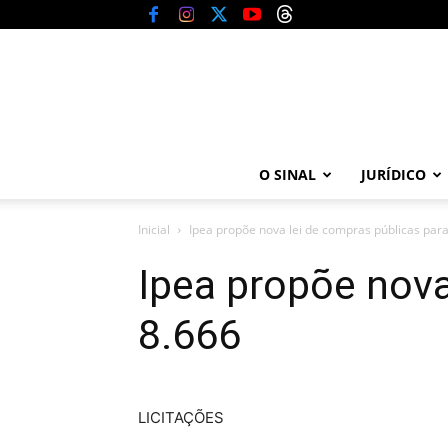
O SINAL
JURÍDICO
Inicial
Ipea propõe nova lei de compras públicas para 
Ipea propõe nova
8.666
LICITAÇÕES