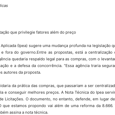
Sindicato
licas
ação que privilegie fatores além do preço
Nacional
 Aplicada (Ipea) sugere uma mudança profunda na legislação qu
o e fora do governo.Entre as propostas, está a centralizaçã
gência quedaria respaldo legal para as compras, com o levanta
ação e a defesa da concorrência. “Essa agência traria seguranç
dos
s autores da proposta.
cuidaria da prática das compras, que passariam a ser centraliza
ala e conseguir melhores preços. A Nota Técnica do Ipea servi
de Licitações. O documento, no entanto, defende, em lugar de
Funcionários
. “O que estamos propondo vai além de uma reforma da 8.666.
bém assina a nota técnica.