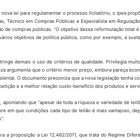
ova lei para regulamentar o processo licitatório, o Ipea prop
as, Técnico em Compras Públicas e Especialista em Regulação
do
o de compras públicas. “O objetivo dessa reformulação total é 
ários objetivos de política pública, como por exemplo, a sust
estringe demais o uso de critérios de qualidade. Privilegia mui
Banco
. Fiúza argumenta que o critério menor preço, embora pareça e
biental. O documento preconiza que a nova legislação tenha c
petição e a melhor relação custo-benefício dos produtos e serv
al, apontando que “apesar de toda a riqueza e variedade de leil
Central
obre em que condições cada tipo de leilão é mais vantajoso, 
”.
ra a proposição a Lei 12.462/2011, que trata do Regime Difer