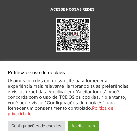
ACESSE NOSSAS REDES:
AFILIADA AO:
Política de uso de cookies
Usamos cookies em nosso site para fornecer a
experiência mais relevante, lembrando suas preferências
e visitas repetidas. Ao clicar em “Aceitar todos”, você
concorda com o uso de TODOS os cookies. No entanto,
você pode visitar "Configurações de cookies" para
Este portal obedece às prescrições da Lei Geral de Proteção de Dados.
fornecer um consentimento controlado.
Política de
privacidade
Configurações de cookies
Aceitar tudo
2026 SINAL – Sindicato Nacional dos Funcionários do Banco Central.
Todos os direitos reservados.