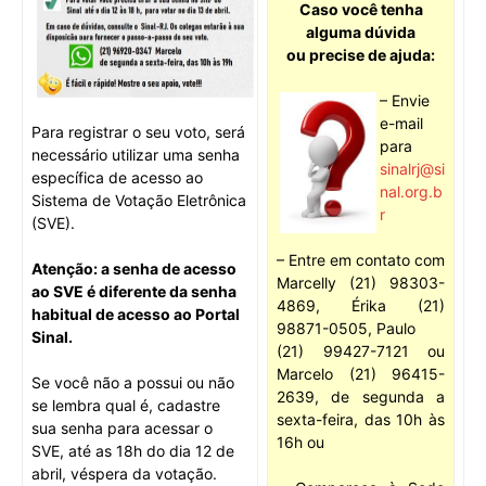
Caso você tenha
alguma dúvida
ou precise de ajuda:
– Envie
e-mail
Para registrar o seu voto, será
para
necessário utilizar uma senha
sinalrj@si
específica de acesso ao
nal.org.b
Sistema de Votação Eletrônica
r
(SVE).
– Entre em contato com
Atenção: a senha de acesso
Marcelly (21) 98303-
ao SVE é diferente da senha
4869, Érika (21)
habitual de acesso ao Portal
98871-0505, Paulo
Sinal.
(21) 99427-7121 ou
Marcelo (21) 96415-
Se você não a possui ou não
2639, de segunda a
se lembra qual é, cadastre
sexta-feira, das 10h às
sua senha para acessar o
16h ou
SVE, até as 18h do dia 12 de
abril, véspera da votação.