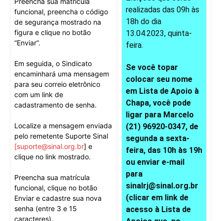
Preencha sua matrícula
realizadas das 09h às
funcional, preencha o código
18h do dia
de segurança mostrado na
figura e clique no botão
13.04.2023, quinta-
“Enviar”.
feira.
Em seguida, o Sindicato
Se você topar
encaminhará uma mensagem
colocar seu nome
para seu correio eletrônico
em Lista de Apoio à
com um link de
Chapa, você pode
cadastramento de senha.
ligar para Marcelo
Localize a mensagem enviada
(21) 96920-0347, de
pelo remetente Suporte Sinal
segunda a sexta-
[suporte@sinal.org.br
] e
feira, das 10h às 19h
clique no link mostrado.
ou enviar e-mail
para
Preencha sua matrícula
sinalrj@sinal.org.br
funcional, clique no botão
(clicar em link de
Enviar e cadastre sua nova
senha (entre 3 e 15
acesso à Lista de
caracteres).