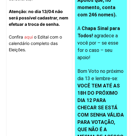
Apoios que, no
momento, conta
Atenção: no dia 13/04 não
com 246 nomes).
será possível cadastrar, nem
efetuar a troca de senha.
A
Chapa Sinal para
Todos!
agradece a
Confira
aqui
o Edital com o
você por – se esse
calendário completo das
Eleições.
for o caso – seu
apoio!
Bom Voto no próximo
dia 13 e lembre-se:
VOCÊ TEM ATÉ AS
18H DO PRÓXIMO
DIA 12 PARA
CHECAR SE ESTÁ
COM SENHA VÁLIDA
PARA VOTAÇÃO,
QUE NÃO É A