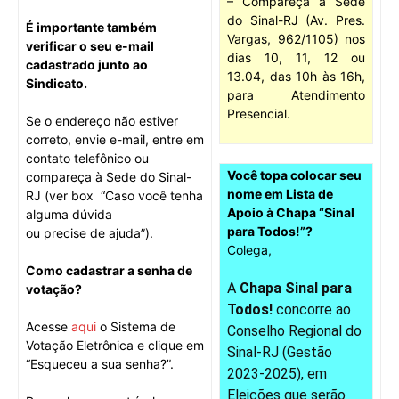
– Compareça à Sede
do Sinal-RJ (Av. Pres.
É importante também
Vargas, 962/1105) nos
verificar o seu e-mail
dias 10, 11, 12 ou
cadastrado junto ao
13.04, das 10h às 16h,
Sindicato.
para Atendimento
Presencial.
Se o endereço não estiver
correto, envie e-mail, entre em
contato telefônico ou
Você topa colocar seu
compareça à Sede do Sinal-
nome em Lista de
RJ (ver box “Caso você tenha
Apoio à Chapa “Sinal
alguma dúvida
para Todos!”?
ou precise de ajuda”).
Colega,
Como cadastrar a senha de
A
Chapa Sinal para
votação?
Todos!
concorre ao
Acesse
aqui
o Sistema de
Conselho Regional do
Votação Eletrônica e clique em
Sinal-RJ (Gestão
“Esqueceu a sua senha?”.
2023-2025), em
Eleições que serão