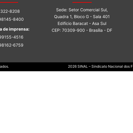
Sindicato
Sede: Setor Comercial Sul,
3322-8208
Quadra 1, Bloco G - Sala 401
 98145-8400
Edifício Baracat - Asa Sul
a de imprensa:
CEP: 70309-900 - Brasília - DF
 99155-4516
Nacional
 98162-6759
Dados.
2026 SINAL – Sindicato Nacional dos Fu
dos
Funcionários