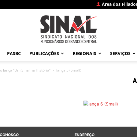
Área dos Filiado
PASBC
PUBLICAÇÕES
REGIONAIS
SERVIÇOS
SINAL
 lança “Um Sinal na História”
lança 5 (Small)
A
–
 CONOSCO
ENDEREÇO