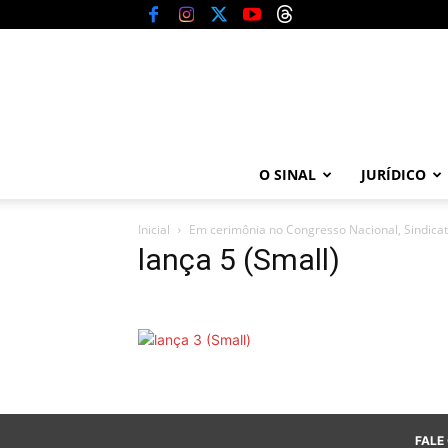
O SINAL
JURÍDICO
Inicial
Em cerimônia no Congresso Nacional, Sindicato
lança 5 (Small)
FALE