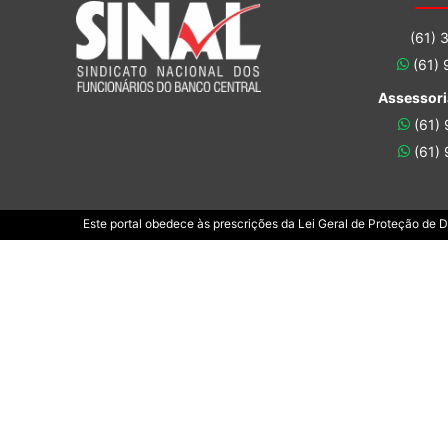
(61) 
(61)
Assessori
(61)
(61)
Este portal obedece às prescrições da Lei Geral de Proteção de 