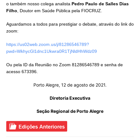
o também nosso colega analista
Pedro Paulo de Salles Dias
Filho
, Doutor em Saúde Pública pela FIOCRUZ.
Aguardamos a todos para prestigiar o debate, através do link do
zoom:
https://us02web.zoom.us/j/81286546789?
pwd=WkhycGl1dnc1Ukwra0R1TjNldHhWdz09
Ou pela ID da Reunião no Zoom 81286546789 e senha de
acesso 673396.
Porto Alegre, 12 de agosto de 2021.
Diretoria Executiva
Seção Regional de Porto Alegre