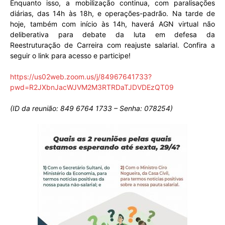
Enquanto isso, a mobilização continua, com paralisações
diárias, das 14h às 18h, e operações-padrão. Na tarde de
hoje, também com início às 14h, haverá AGN virtual não
deliberativa para debate da luta em defesa da
Reestruturação de Carreira com reajuste salarial. Confira a
seguir o link para acesso e participe!
https://us02web.zoom.us/j/84967641733?
pwd=R2JXbnJacWJVM2M3RTRDaTJDVDEzQT09
(ID da reunião: 849 6764 1733 – Senha: 078254)