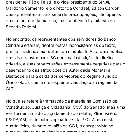
presidente, Fábio Faiad, e o vice-presidente do SINAL,
Mardônio Sarmento, e o diretor da Condsef, Edison Cardoni,
que apresentaram uma série de preocupações, não apenas
quanto ao teor da matéria, mas também à tramitação no
Senado Federal.
No encontro, os representantes dos servidores do Banco
Central alertaram, dentre outras inconsistências do texto,
para a insistência na ruptura do modelo de Autarquia pública,
que visa transformar o BC em uma instituição de direito
privado, e suas repercussões extremamente negativas para o
desempenho das atribuições da Autoridade Monetária.
Destaque para a saída dos servidores do Regime Jurídico
Único (RJU), com a consequente vinculação ao regime da
CLT.
No que se refere à tramitação da matéria na Comissão de
Constituição, Justiça e Cidadania (CCJ) do Senado, mais uma
vez foi denunciado o açodamento do relator, Plínio Valério
(PSDB/AM), e de outros apoiadores da PEC. Ainda nesta
quarta-feira, durante reunião da CCJ, o congressista se
queixou diante da ausência da matéria na pauta. As