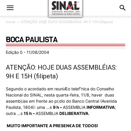
Inicial
ATENÇÃO: HOJE DUAS ASSEMBLÉIAS: 9H E 15H (filipeta)
Edição 0 - 11/08/2004
ATENÇÃO: HOJE DUAS ASSEMBLÉIAS:
9H E 15H (filipeta)
Segundo o acordado em reuniÆo telef“nica do Conselho
Nacional do SINAL, nesta quarta-feira, 11/8, haver duas
assembl‚ias em frente ao pr‚dio do Banco Central (Avenida
Paulista, 1804): uma …s
9 h –
ASSEMBLIA
INFORMATIVA
;
outra …s
15 h –
ASSEMBLIA
DELIBERATIVA
.
 MUITO IMPORTANTE A PRESEN€A DE TODOS!