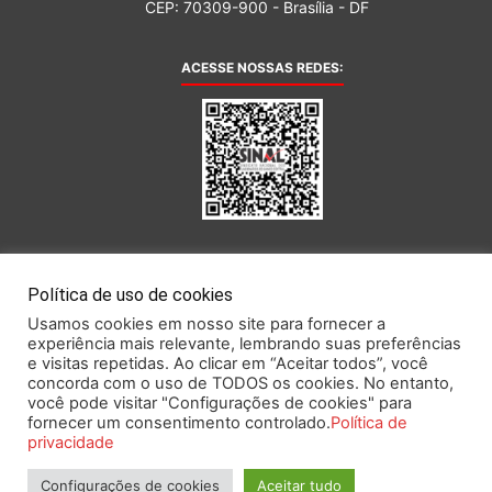
CEP: 70309-900 - Brasília - DF
ACESSE NOSSAS REDES:
AFILIADA AO:
Política de uso de cookies
Usamos cookies em nosso site para fornecer a
experiência mais relevante, lembrando suas preferências
e visitas repetidas. Ao clicar em “Aceitar todos”, você
concorda com o uso de TODOS os cookies. No entanto,
você pode visitar "Configurações de cookies" para
Este portal obedece às prescrições da Lei Geral de Proteção de Dados.
fornecer um consentimento controlado.
Política de
privacidade
Configurações de cookies
Aceitar tudo
2026 SINAL – Sindicato Nacional dos Funcionários do Banco Central.