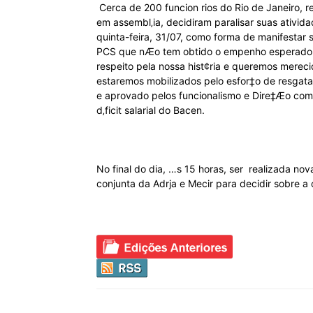
Cerca de 200 funcion rios do Rio de Janeiro, r
em assembl‚ia, decidiram paralisar suas ativid
quinta-feira, 31/07, como forma de manifesta
PCS que nÆo tem obtido o empenho esperado
respeito pela nossa hist¢ria e queremos merecid
estaremos mobilizados pelo esfor‡o de resgata
e aprovado pelos funcionalismo e Dire‡Æo co
d‚ficit salarial do Bacen.
No final do dia, …s 15 horas, ser realizada nov
conjunta da Adrja e Mecir para decidir sobre 