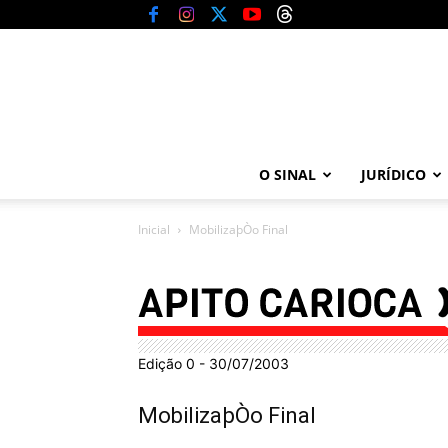
O SINAL
JURÍDICO
Inicial
MobilizaþÒo Final
Edição 0 - 30/07/2003
MobilizaþÒo Final