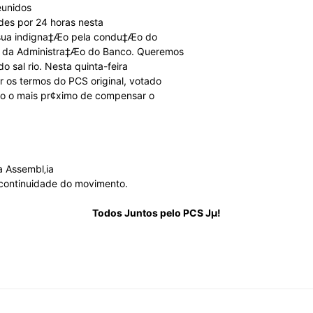
eunidos
Sindicato
ades por 24 horas nesta
r sua indigna‡Æo pela condu‡Æo do
 da Administra‡Æo do Banco. Queremos
o sal rio. Nesta quinta-feira
r os termos do PCS original, votado
mo o mais pr¢ximo de compensar o
Nacional
a Assembl‚ia
a continuidade do movimento.
dos
Todos Juntos pelo PCS Jµ!
Funcionários