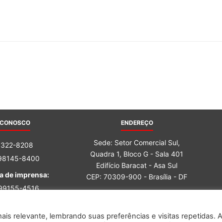
do
Banco
 CONOSCO
ENDEREÇO
Sede: Setor Comercial Sul,
3322-8208
Quadra 1, Bloco G - Sala 401
 98145-8400
Edifício Baracat - Asa Sul
Central
a de imprensa:
CEP: 70309-900 - Brasília - DF
 99155-4516
 98162-6759
is relevante, lembrando suas preferências e visitas repetidas. 