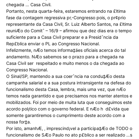
chegada … Casa Civil.
Portanto, nesta quarta-feira, estaremos entrando na £ltima
fase da contagem regressiva pr‚-Congresso pois, o pr¢prio
representante da Casa Civil, Sr. Luiz Alberto Santos, na £ltima
reuniÆo do Comitˆ – 16/9 – afirmou que dez dias era o tempo
suficiente para a Casa Civil preparar e a Presidˆncia da
Rep£blica enviar o PL ao Congresso Nacional.
Infelizmente, nÆo temos informa‡äes oficiais acerca do tal
andamento. NÆo sabemos se o prazo para a chegada na
Casa Civil ser respeitado e muito menos o da chegada ao
Congresso Nacional.
O Sinal/SP, mantendo a sua coerˆncia na condu‡Æo desta
campanha salarial e a sua postura intransigente na defesa do
funcionalismo desta Casa, lembra, mais uma vez, que nÆo
temos nada garantido e que precisamos nos manter atentos e
mobilizados. Foi por meio de muita luta que conseguimos este
acordo pol¡tico com o governo federal. E nÆo h d£vida que
somente garantiremos o cumprimento deste acordo com a
nossa for‡a.
Por isto, amanhÆ, ‚ imprescind¡vel a participa‡Æo de TODO o
funcionalismo de SÆo Paulo no ato p£blico a ser realizado …s