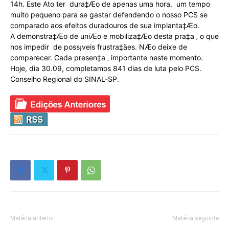
14h. Este Ato ter dura‡Æo de apenas uma hora.  um tempo
muito pequeno para se gastar defendendo o nosso PCS se
comparado aos efeitos duradouros de sua implanta‡Æo.
A demonstra‡Æo de uniÆo e mobiliza‡Æo desta pra‡a ‚ o que
nos impedir de poss¡veis frustra‡äes. NÆo deixe de
comparecer. Cada presen‡a ‚ importante neste momento.
Hoje, dia 30.09, completamos 841 dias de luta pelo PCS.
Conselho Regional do SINAL-SP.
Matéria anterior
Matéria seguinte