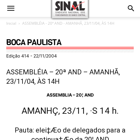
Inicial
ASSEMBLÉIA - 20ª AND - AMANHÃ, 23/11/04, ÀS 14H
Edição 414 - 22/11/2004
ASSEMBLÉIA – 20ª AND – AMANHÃ,
23/11/04, ÀS 14H
ASSEMBLIA – 20¦ AND
AMANHÇ, 23/11, ·S 14 h.
Pauta: elei‡Æo de delegados para a
continua‡Æo da 20¦ AND