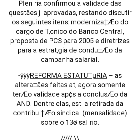
Plen ria confirmou a validade das
questäes j aprovadas, restando discutir
os seguintes itens: moderniza‡Æo do
cargo de T‚cnico do Banco Central,
proposta de PCS para 2005 e diretrizes
para a estrat‚gia de condu‡Æo da
campanha salarial.
-ÿ
ÿÿ
REFORMA ESTATUTµRIA
– as
altera‡äes feitas at‚ agora somente
terÆo validade ap¢s a conclusÆo da
AND. Dentre elas, est a retirada da
contribui‡Æo sindical (mensalidade)
sobre o 13ø sal rio.
///// \\