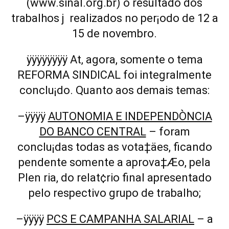
(www.sinal.org.br) o resultado dos
trabalhos j realizados no per¡odo de 12 a
15 de novembro.
ÿÿÿÿÿÿÿÿ
At‚ agora, somente o tema
REFORMA SINDICAL foi integralmente
conclu¡do. Quanto aos demais temas:
–
ÿÿÿÿ
AUTONOMIA E INDEPENDÒNCIA
DO BANCO CENTRAL
– foram
conclu¡das todas as vota‡äes, ficando
pendente somente a aprova‡Æo, pela
Plen ria, do relat¢rio final apresentado
pelo respectivo grupo de trabalho;
–
ÿÿÿÿ
PCS E CAMPANHA SALARIAL
– a