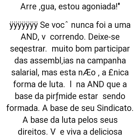
Arre ‚gua, estou agoniada!"
ÿÿÿÿÿÿÿ Se vocˆ nunca foi a uma
AND, v correndo. Deixe-se
seqestrar.  muito bom participar
das assembl‚ias na campanha
salarial, mas esta nÆo ‚ a £nica
forma de luta.  l na AND que a
base da pirƒmide estar sendo
formada. A base de seu Sindicato.
A base da luta pelos seus
direitos. V e viva a deliciosa