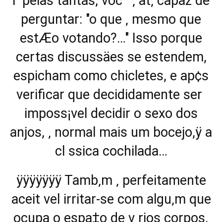
l pelas tantas, vocˆ ‚ at‚ capaz de
perguntar: "o que ‚ mesmo que
estÆo votando?…" Isso porque
certas discussäes se estendem,
espicham como chicletes, e ap¢s
verificar que decididamente ser
imposs¡vel decidir o sexo dos
anjos, ‚ normal mais um bocejo,ÿ a
cl ssica cochilada…
ÿÿÿÿÿÿÿ Tamb‚m ‚ perfeitamente
aceit vel irritar-se com algu‚m que
ocupa o espa‡o de v rios corpos.