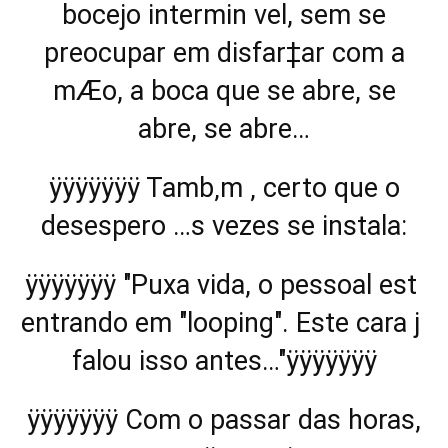
bocejo intermin vel, sem se
preocupar em disfar‡ar com a
mÆo, a boca que se abre, se
abre, se abre…
ÿÿÿÿÿÿÿ Tamb‚m ‚ certo que o
desespero …s vezes se instala:
ÿÿÿÿÿÿÿ "Puxa vida, o pessoal est
entrando em "looping". Este cara j
falou isso antes…"ÿÿÿÿÿÿÿ
ÿÿÿÿÿÿÿ Com o passar das horas,