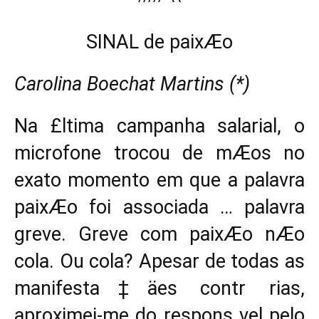
SINAL de paixÆo
Carolina Boechat Martins (*)
Na £ltima campanha salarial, o
microfone trocou de mÆos no
exato momento em que a palavra
paixÆo foi associada … palavra
greve. Greve com paixÆo nÆo
cola. Ou cola? Apesar de todas as
manifesta‡äes contr rias,
aproximei-me do respons vel pelo