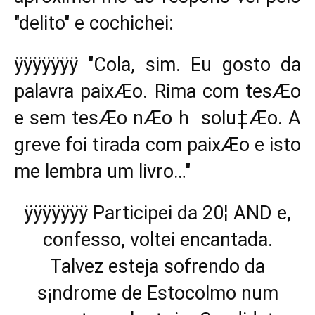
"delito" e cochichei:
ÿÿÿÿÿÿÿ "Cola, sim. Eu gosto da
palavra paixÆo. Rima com tesÆo
e sem tesÆo nÆo h solu‡Æo. A
greve foi tirada com paixÆo e isto
me lembra um livro…"
ÿÿÿÿÿÿÿ Participei da 20¦ AND e,
confesso, voltei encantada.
Talvez esteja sofrendo da
s¡ndrome de Estocolmo num