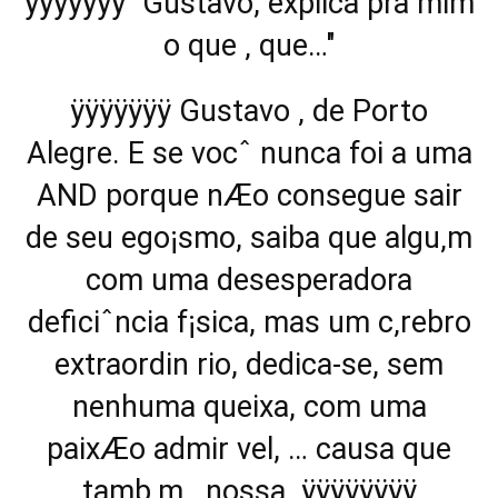
ÿÿÿÿÿÿÿ "Gustavo, explica pra mim
o que ‚ que…"
ÿÿÿÿÿÿÿ Gustavo ‚ de Porto
Alegre. E se vocˆ nunca foi a uma
AND porque nÆo consegue sair
de seu ego¡smo, saiba que algu‚m
com uma desesperadora
deficiˆncia f¡sica, mas um c‚rebro
extraordin rio, dedica-se, sem
nenhuma queixa, com uma
paixÆo admir vel, … causa que
tamb‚m ‚ nossa. ÿÿÿÿÿÿÿÿ