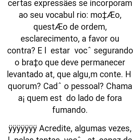
certas expressäes se incorporam
ao seu vocabul rio: mo‡Æo,
questÆo de ordem,
esclarecimento, a favor ou
contra? E l estar vocˆ segurando
o bra‡o que deve permanecer
levantado at‚ que algu‚m conte. H
quorum? Cadˆ o pessoal? Chama
a¡ quem est do lado de fora
fumando.
ÿÿÿÿÿÿÿ Acredite, algumas vezes,