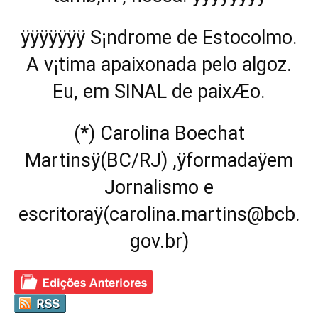
ÿÿÿÿÿÿÿ S¡ndrome de Estocolmo.
A v¡tima apaixonada pelo algoz.
Eu, em SINAL de paixÆo.
(*) Carolina Boechat
Martinsÿ(BC/RJ) ‚ÿformadaÿem
Jornalismo e
escritoraÿ(carolina.martins@bcb.
gov.br)