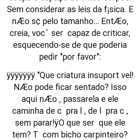
Sem considerar as leis da f¡sica. E
nÆo s¢ pelo tamanho… EntÆo,
creia, vocˆ ser capaz de criticar,
esquecendo-se de que poderia
pedir "por favor":
ÿÿÿÿÿÿÿ "Que criatura insuport vel!
NÆo pode ficar sentado? Isso
aqui nÆo ‚ passarela e ele
caminha de c pra l , de l pra c ,
sem parar!ÿO que ser que ele
tem? T com bicho carpinteiro?