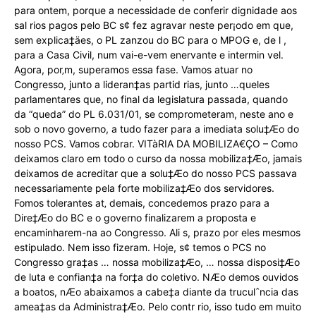
para ontem, porque a necessidade de conferir dignidade aos
sal rios pagos pelo BC s¢ fez agravar neste per¡odo em que,
sem explica‡äes, o PL zanzou do BC para o MPOG e, de l ,
para a Casa Civil, num vai-e-vem enervante e intermin vel.
Agora, por‚m, superamos essa fase. Vamos atuar no
Congresso, junto a lideran‡as partid rias, junto …queles
parlamentares que, no final da legislatura passada, quando
da “queda” do PL 6.031/01, se comprometeram, neste ano e
sob o novo governo, a tudo fazer para a imediata solu‡Æo do
nosso PCS. Vamos cobrar. VITàRIA DA MOBILIZA€ÇO – Como
deixamos claro em todo o curso da nossa mobiliza‡Æo, jamais
deixamos de acreditar que a solu‡Æo do nosso PCS passava
necessariamente pela forte mobiliza‡Æo dos servidores.
Fomos tolerantes at‚ demais, concedemos prazo para a
Dire‡Æo do BC e o governo finalizarem a proposta e
encaminharem-na ao Congresso. Ali s, prazo por eles mesmos
estipulado. Nem isso fizeram. Hoje, s¢ temos o PCS no
Congresso gra‡as … nossa mobiliza‡Æo, … nossa disposi‡Æo
de luta e confian‡a na for‡a do coletivo. NÆo demos ouvidos
a boatos, nÆo abaixamos a cabe‡a diante da truculˆncia das
amea‡as da Administra‡Æo. Pelo contr rio, isso tudo em muito