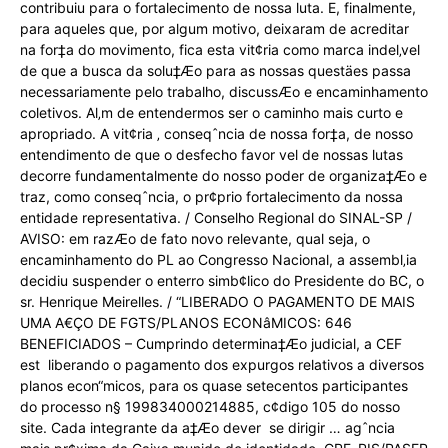
contribuiu para o fortalecimento de nossa luta. E, finalmente,
para aqueles que, por algum motivo, deixaram de acreditar
na for‡a do movimento, fica esta vit¢ria como marca indel‚vel
de que a busca da solu‡Æo para as nossas questäes passa
necessariamente pelo trabalho, discussÆo e encaminhamento
coletivos. Al‚m de entendermos ser o caminho mais curto e
apropriado. A vit¢ria ‚ conseqˆncia de nossa for‡a, de nosso
entendimento de que o desfecho favor vel de nossas lutas
decorre fundamentalmente do nosso poder de organiza‡Æo e
traz, como conseqˆncia, o pr¢prio fortalecimento da nossa
entidade representativa. / Conselho Regional do SINAL-SP /
AVISO: em razÆo de fato novo relevante, qual seja, o
encaminhamento do PL ao Congresso Nacional, a assembl‚ia
decidiu suspender o enterro simb¢lico do Presidente do BC, o
sr. Henrique Meirelles. / “LIBERADO O PAGAMENTO DE MAIS
UMA A€ÇO DE FGTS/PLANOS ECONâMICOS: 646
BENEFICIADOS – Cumprindo determina‡Æo judicial, a CEF
est liberando o pagamento dos expurgos relativos a diversos
planos econ“micos, para os quase setecentos participantes
do processo n§ 199834000214885, c¢digo 105 do nosso
site. Cada integrante da a‡Æo dever se dirigir … agˆncia