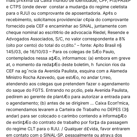
mais pr¢xima da Caixa munido de identidade, CPF, PIS/PASEP
e CTPS (onde dever constar a mudan‡a do regime celetista
para o RJU) ou comprovante de aposentadoria. Ap¢s o
recebimento, solicitamos providenciar c¢pia do comprovante
fornecido pela CEF e encaminhar ao SINAL, juntamente com
cheque nominal ao escrit¢rio de advocacia Riedel, Resende e
Advogados Associados, S/C, no valor correspondente a 8%
(oito por cento) do total do cr‚dito.” – fonte: Apito Brasil n§
145/03, de 16/10/03 – Para os colegas de SÆo Paulo,
contemplados nessa a‡Æo, informamos: (a) embora em greve
at‚ o momento da reda‡Æo deste boletim, h funcion rios da
CEF na agˆncia da Avenida Paulista, esquina com a Alameda
Ministro Rocha Azevedo, que estÆo, no andar t‚rreo,
atendendo aos colegas que pretendem fazer o agendamento
do saque do FGTS. Entrando no pr‚dio, pela Avenida Paulista,
pedirem ao gerente de plantÆo para autorizar a entrada para
o agendamento; (b) antes de se dirigirem … Caixa Econ“mica,
recomendamos levarem a Carteira de Trabalho no DEPES (3§
andar) para ser colocado o carimbo contendo a informa‡Æo
de extin‡Æo do contrato de trabalho por for‡a da passagem
do regime CLT para o RJU. / Qualquer d£vida, favor entrarem
em contato com o SINAL-SP, pessoalmente ou atrav‚s dos