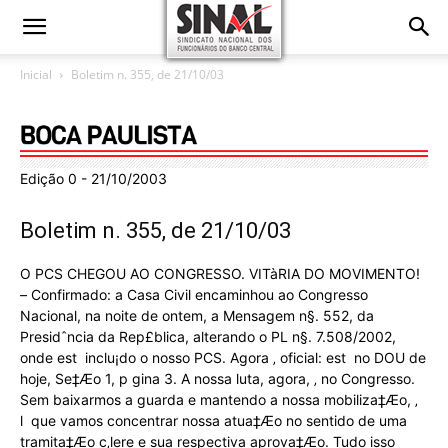
Inicial
Boletim n. 355, de 21/10/03
Edição 0 - 21/10/2003
Boletim n. 355, de 21/10/03
O PCS CHEGOU AO CONGRESSO. VITàRIA DO MOVIMENTO!
– Confirmado: a Casa Civil encaminhou ao Congresso
Nacional, na noite de ontem, a Mensagem n§. 552, da
Presidˆncia da Rep£blica, alterando o PL n§. 7.508/2002,
onde est inclu¡do o nosso PCS. Agora ‚ oficial: est no DOU de
hoje, Se‡Æo 1, p gina 3. A nossa luta, agora, ‚ no Congresso.
Sem baixarmos a guarda e mantendo a nossa mobiliza‡Æo, ‚
l que vamos concentrar nossa atua‡Æo no sentido de uma
tramita‡Æo c‚lere e sua respectiva aprova‡Æo. Tudo isso