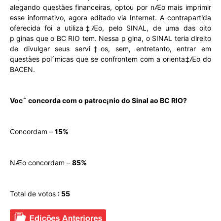
alegando questäes financeiras, optou por nÆo mais imprimir
esse informativo, agora editado via Internet. A contrapartida
oferecida foi a utiliza‡Æo, pelo SINAL, de uma das oito
p ginas que o BC RIO tem. Nessa p gina, o SINAL teria direito
de divulgar seus servi‡os, sem, entretanto, entrar em
questäes polˆmicas que se confrontem com a orienta‡Æo do
BACEN.
Vocˆ concorda com o patroc¡nio do Sinal ao BC RIO?
Concordam –
15%
NÆo concordam –
85%
Total de votos
: 55