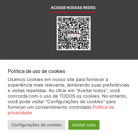
ACESSE NOSSAS REDES:
AFILIADA AO:
Política de uso de cookies
Usamos cookies em nosso site para fornecer a
experiência mais relevante, lembrando suas preferências
e visitas repetidas. Ao clicar em “Aceitar todos”, você
concorda com o uso de TODOS os cookies. No entanto,
você pode visitar "Configurações de cookies" para
Este portal obedece às prescrições da Lei Geral de Proteção de Dados.
fornecer um consentimento controlado.
Política de
privacidade
Configurações de cookies
Aceitar tudo
2026 SINAL – Sindicato Nacional dos Funcionários do Banco Central.
Todos os direitos reservados.