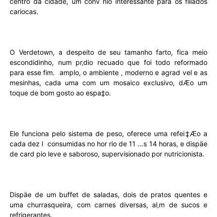
centro da cidade, um convˆnio interessante para os filiados
cariocas.
O Verdetown, a despeito de seu tamanho farto, fica meio
escondidinho, num pr‚dio recuado que foi todo reformado
para esse fim.  amplo, o ambiente ‚ moderno e agrad vel e as
mesinhas, cada uma com um mosaico exclusivo, dÆo um
toque de bom gosto ao espa‡o.
Ele funciona pelo sistema de peso, oferece uma refei‡Æo a
cada dez l consumidas no hor rio de 11 …s 14 horas, e dispäe
de card pio leve e saboroso, supervisionado por nutricionista.
Dispäe de um buffet de saladas, dois de pratos quentes e
uma churrasqueira, com carnes diversas, al‚m de sucos e
refrigerantes.