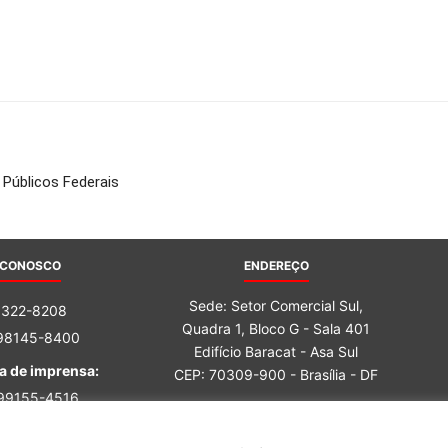
Públicos Federais
 CONOSCO
ENDEREÇO
Sede: Setor Comercial Sul,
3322-8208
Quadra 1, Bloco G - Sala 401
 98145-8400
Edifício Baracat - Asa Sul
a de imprensa:
CEP: 70309-900 - Brasília - DF
 99155-4516
 98162-6759