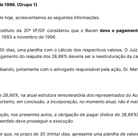
de 1996. (Grupo 1)
Sindicato
de hoje, acrescentamos as seguintes informações.
substituto da 20ª VF/DF considerou que o Bacen
deve o pagament
de 1993 a novembro de 1996.
Nacional
0 dias, uma planilha com o cálculo dos respectivos valores. O Jui
 pagamento do reajuste dos 28,86% deveria ser a reestruturação da c
isando, juntamente com o advogado responsável pela ação, Dr. Marco
dos
e 28,86%, na atual estrutura remuneratória dos representados do Au
rtanto, em conclusão, a incorporação, no momento atual, não é mais
ução, nos presentes autos, a obrigação de pagar (índice de 28,86%) 
entido deve prosseguir a execução.
Funcionários
r que, no prazo de 30 (trinta) dias, apresente uma planilha de valore