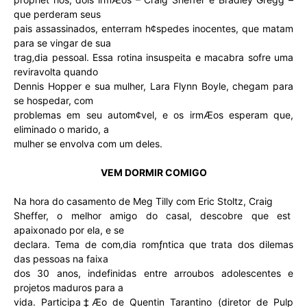
que perderam seus
pais assassinados, enterram h¢spedes inocentes, que matam
para se vingar de sua
trag‚dia pessoal. Essa rotina insuspeita e macabra sofre uma
reviravolta quando
Dennis Hopper e sua mulher, Lara Flynn Boyle, chegam para
se hospedar, com
problemas em seu autom¢vel, e os irmÆos esperam que,
eliminado o marido, a
mulher se envolva com um deles.
VEM DORMIR COMIGO
Na hora do casamento de Meg Tilly com Eric Stoltz, Craig
Sheffer, o melhor amigo do casal, descobre que est
apaixonado por ela, e se
declara. Tema de com‚dia romƒntica que trata dos dilemas
das pessoas na faixa
dos 30 anos, indefinidas entre arroubos adolescentes e
projetos maduros para a
vida. Participa‡Æo de Quentin Tarantino (diretor de Pulp