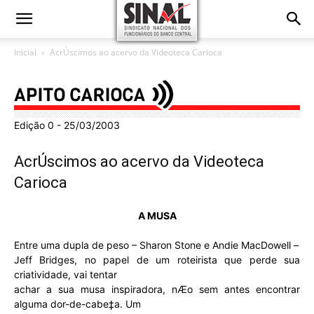
Inicial
AcrÚscimos ao acervo da Videoteca Carioca
Edição 0 - 25/03/2003
AcrÚscimos ao acervo da Videoteca
Carioca
A MUSA
Entre uma dupla de peso – Sharon Stone e Andie MacDowell –
Jeff Bridges, no papel de um roteirista que perde sua
criatividade, vai tentar
achar a sua musa inspiradora, nÆo sem antes encontrar
alguma dor-de-cabe‡a. Um