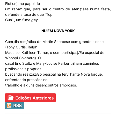
Fiction), no papel de
um rapaz que, para ser o centro de aten‡äes numa festa,
defende a tese de que “Top
Gun” ‚ um filme
gay
.
NU EM NOVA YORK
Com‚dia romƒntica de Martin Scorcese com grande elenco
(Tony Curtis, Ralph
Macchio, Kathleen Turner, e com participa‡Æo especial de
Whoopi Goldberg). O
casal Eric Stoltz e Mary-Louise Parker trilham caminhos
profissionais pr¢prios
buscando realiza‡Æo pessoal na fervilhante Nova Iorque,
enfrentando pressäes no
trabalho e alguns desencontros amorosos.