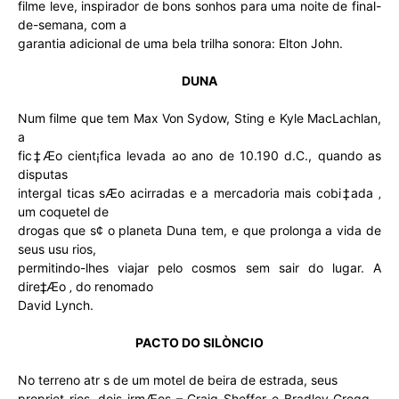
filme leve, inspirador de bons sonhos para uma noite de final-
de-semana, com a
garantia adicional de uma bela trilha sonora: Elton John.
DUNA
Num filme que tem Max Von Sydow, Sting e Kyle MacLachlan,
a
fic‡Æo cient¡fica levada ao ano de 10.190 d.C., quando as
disputas
intergal ticas sÆo acirradas e a mercadoria mais cobi‡ada ‚
um coquetel de
drogas que s¢ o planeta Duna tem, e que prolonga a vida de
seus usu rios,
permitindo-lhes viajar pelo cosmos sem sair do lugar. A
dire‡Æo ‚ do renomado
David Lynch.
PACTO DO SILÒNCIO
No terreno atr s de um motel de beira de estrada, seus
propriet rios, dois irmÆos – Craig Sheffer e Bradley Gregg –