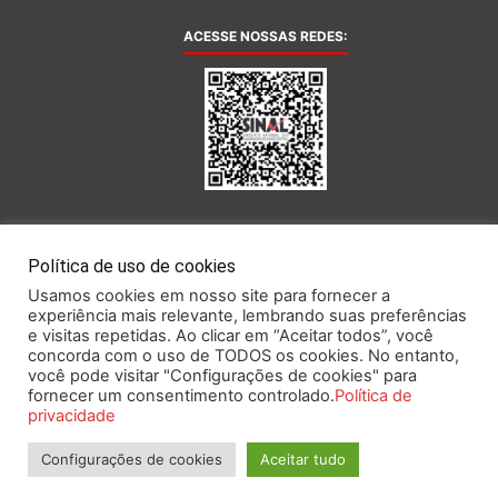
ACESSE NOSSAS REDES:
AFILIADA AO:
Política de uso de cookies
Usamos cookies em nosso site para fornecer a
experiência mais relevante, lembrando suas preferências
e visitas repetidas. Ao clicar em “Aceitar todos”, você
concorda com o uso de TODOS os cookies. No entanto,
você pode visitar "Configurações de cookies" para
Este portal obedece às prescrições da Lei Geral de Proteção de Dados.
fornecer um consentimento controlado.
Política de
privacidade
Configurações de cookies
Aceitar tudo
2026 SINAL – Sindicato Nacional dos Funcionários do Banco Central.
Todos os direitos reservados.