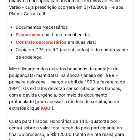
relativa à não-aplicação dos índices relativos ao Plano
Verão – cuja prescrição ocorrerá em 31/12/2008 – e aos
Planos Collor I e II.
Documentos Necessários:
Procuração
com firma reconhecida;
Contrato de Honorários
em duas vias;
Cópia do CPF, do RG (autenticados) e do comprovante
de endereço.
Microfilmagem dos extratos bancários da conta(s) de
poupança(s) mantida(s) na época (janeiro de 1989 –
primeira quinzena – março e abril de 1990 e fevereiro de
1991). Os extratos deverão ser solicitados aos bancos,
com a devida urgência, por meio de documento
protocolado [para acessar o modelo de solicitação de
extratos clique
AQUI
].
Custo para filiados: Honorários de 14% (quatorze por
cento) sobre o valor total recebido pelo participante ao
final do processo, e R$ 120,00 (cento e vinte reais) para