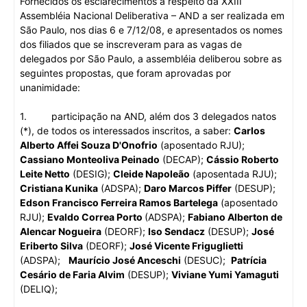
Fornecidos os esclarecimentos a respeito da XXIII
Assembléia Nacional Deliberativa – AND a ser realizada em
São Paulo, nos dias 6 e 7/12/08, e apresentados os nomes
dos filiados que se inscreveram para as vagas de
delegados por São Paulo, a assembléia deliberou sobre as
seguintes propostas, que foram aprovadas por
unanimidade:
1.
participação na AND, além dos 3 delegados natos
(*), de todos os interessados inscritos, a saber:
Carlos
Alberto Affei Souza D'Onofrio
(aposentado RJU);
Cassiano Monteoliva Peinado
(DECAP);
Cássio Roberto
Leite Netto
(DESIG);
Cleide Napoleão
(aposentada RJU);
Cristiana Kunika
(ADSPA);
Daro Marcos Piffer
(DESUP);
Edson Francisco Ferreira Ramos Bartelega
(aposentado
RJU);
Evaldo Correa Porto
(ADSPA);
Fabiano Alberton de
Alencar Nogueira
(DEORF);
Iso Sendacz
(DESUP);
José
Eriberto Silva
(DEORF);
José Vicente Friguglietti
(ADSPA);
Maurício José Anceschi
(DESUC);
Patrícia
Cesário de Faria Alvim
(DESUP);
Viviane Yumi Yamaguti
(DELIQ);