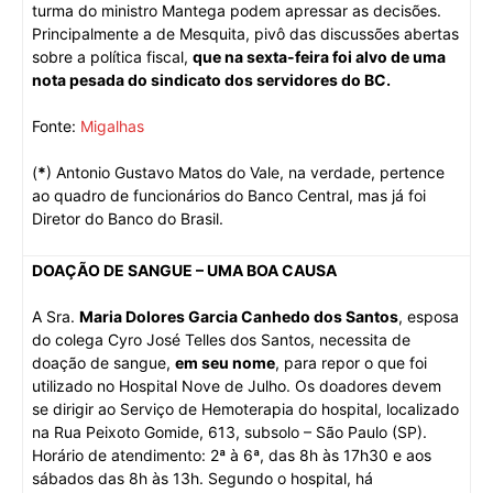
turma do ministro Mantega podem apressar as decisões.
Principalmente a de Mesquita, pivô das discussões abertas
sobre a política fiscal,
que na sexta-feira foi alvo de uma
nota pesada do sindicato dos servidores do BC.
Fonte:
Migalhas
(
*
) Antonio Gustavo Matos do Vale, na verdade, pertence
ao quadro de funcionários do Banco Central, mas já foi
Diretor do Banco do Brasil.
DOAÇÃO DE SANGUE – UMA BOA CAUSA
A Sra.
Maria Dolores Garcia Canhedo dos Santos
, esposa
do colega Cyro José Telles dos Santos, necessita de
doação de sangue,
em seu nome
, para repor o que foi
utilizado no Hospital Nove de Julho.
Os doadores devem
se dirigir ao Serviço de Hemoterapia do hospital, localizado
na Rua Peixoto Gomide, 613, subsolo – São Paulo (SP).
Horário de atendimento: 2ª à 6ª, das 8h às 17h30 e aos
sábados das 8h às 13h. Segundo o hospital, há