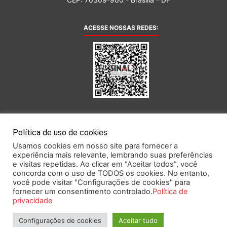
ACESSE NOSSAS REDES:
AFILIADA AO:
Política de uso de cookies
Usamos cookies em nosso site para fornecer a
experiência mais relevante, lembrando suas preferências
e visitas repetidas. Ao clicar em “Aceitar todos”, você
concorda com o uso de TODOS os cookies. No entanto,
você pode visitar "Configurações de cookies" para
Este portal obedece às prescrições da Lei Geral de Proteção de Dados.
fornecer um consentimento controlado.
Política de
privacidade
Configurações de cookies
Aceitar tudo
2026 SINAL – Sindicato Nacional dos Funcionários do Banco Central.