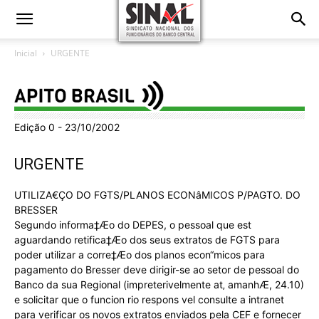
Inicial
URGENTE
Edição 0 - 23/10/2002
URGENTE
UTILIZA€ÇO DO FGTS/PLANOS ECONâMICOS P/PAGTO. DO
BRESSER
Segundo informa‡Æo do DEPES, o pessoal que est
aguardando retifica‡Æo dos seus extratos de FGTS para
poder utilizar a corre‡Æo dos planos econ“micos para
pagamento do Bresser deve dirigir-se ao setor de pessoal do
Banco da sua Regional (impreterivelmente at‚ amanhÆ, 24.10)
e solicitar que o funcion rio respons vel consulte a intranet
para verificar os novos extratos enviados pela CEF e fornecer