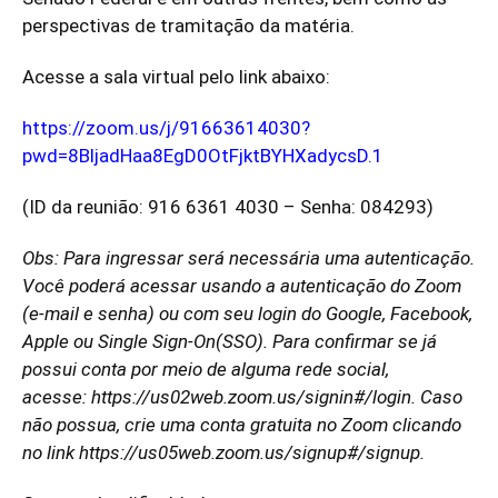
perspectivas de tramitação da matéria.
Acesse a sala virtual pelo link abaixo:
https://zoom.us/j/91663614030?
pwd=8BljadHaa8EgD0OtFjktBYHXadycsD.1
(ID da reunião: 916 6361 4030 – Senha: 084293)
Obs: Para ingressar será necessária uma autenticação.
Você poderá acessar usando a autenticação do Zoom
(e-mail e senha) ou com seu login do Google, Facebook,
Apple ou Single Sign-On(SSO). Para confirmar se já
possui conta por meio de alguma rede social,
acesse:
https://us02web.zoom.us/signin#/login
. Caso
não possua, crie uma conta gratuita no Zoom clicando
no link
https://us05web.zoom.us/signup#/signup
.