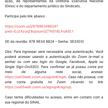
ação, de representantes da Diretoria Executiva Nacional
(Direx) e do departamento jurídico do Sindicato.
Participe pelo link abaixo:
https://zoom.us/j/97896348824?
pwd=DJZ4zurjZ8qiutum3ZTNS18LPvjASt.1
(ID da reunião: 978 9634 8824 – Senha: 363303)
Obs: Para ingressar será necessária uma autenticação. Você
poderá acessar usando a autenticação do Zoom (e-mail e
senha) ou com seu login do Google, Facebook, Apple ou
Single Sign-On(SSO). Para confirmar se já possui conta por
meio de alguma rede social, acesse:
https://us02web.zoom.us/signin#/login
. Caso não possua, crie
uma conta gratuita no Zoom clicando no link
https://us05web.zoom.us/signup#/signup
.
Caso tenha dificuldades no acesso, entre em contato com a
sua regional do SINAL.