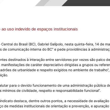
Sindicato
 ao uso indevido de espaços institucionais
Nacional
entral do Brasil (BC), Gabriel Galípolo, nesta quinta-feira, 14 de
ais de comunicação interna do BC” e pede providências à administraç
ntes destinados à interação entre servidores por vezes são palco 
manifestações de caráter depreciativo dirigidas a grupos ou referen
dos
padrões de urbanidade e respeito exigidos no ambiente de trabalho
uição.
lutar para o devido funcionamento de uma administração pública de
mínimos de civilidade, respeito e responsabilidade funcional”.
Funcionários
indicato destaca, dentre outros pontos, a necessidade de avaliaçã
o de medidas institucionais de orientação e prevenção, e apuração