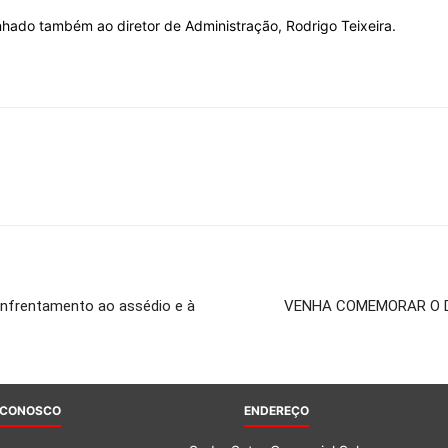
inhado também ao diretor de Administração, Rodrigo Teixeira.
do
Banco
 enfrentamento ao assédio e à
VENHA COMEMORAR O DI
Central
 CONOSCO
ENDEREÇO