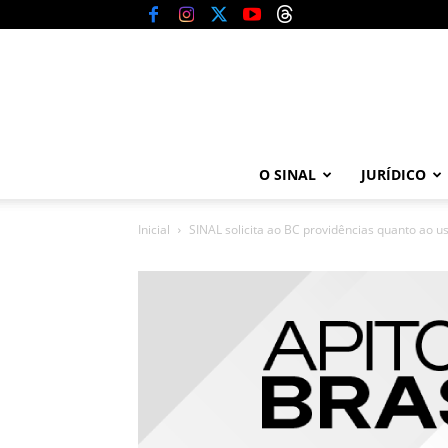
O SINAL
JURÍDICO
Inicial
SINAL solicita ao BC providências quanto ao us