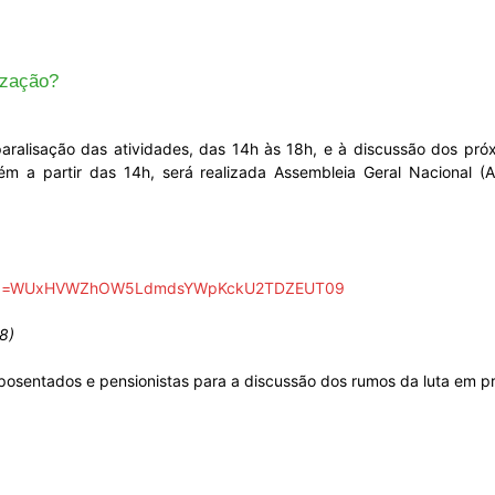
Sindicato
ização?
 paralisação das atividades, das 14h às 18h, e à discussão dos pró
Nacional
ém a partir das 14h, será realizada Assembleia Geral Nacional (A
5?pwd=WUxHVWZhOW5LdmdsYWpKckU2TDZEUT09
dos
8)
osentados e pensionistas para a discussão dos rumos da luta em pro
Funcionários