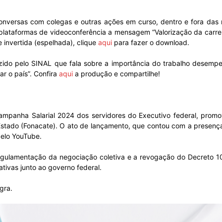
conversas com colegas e outras ações em curso, dentro e fora das
plataformas de videoconferência a mensagem “Valorização da carreir
 invertida (espelhada), clique
aqui
para fazer o download.
do
zido pelo SINAL que fala sobre a importância do trabalho desemp
ar o país”. Confira
aqui
a produção e compartilhe!
Banco
a Campanha Salarial 2024 dos servidores do Executivo federal, pro
Estado (Fonacate). O ato de lançamento, que contou com a presença 
pelo YouTube.
regulamentação da negociação coletiva e a revogação do Decreto 1
ivas junto ao governo federal.
Central
gra.