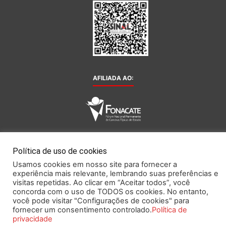
AFILIADA AO:
Este portal obedece às prescrições da Lei Geral de Proteção de Dados.
Política de uso de cookies
Usamos cookies em nosso site para fornecer a
experiência mais relevante, lembrando suas preferências e
2026 SINAL – Sindicato Nacional dos Funcionários do Banco Central.
visitas repetidas. Ao clicar em “Aceitar todos”, você
concorda com o uso de TODOS os cookies. No entanto,
Todos os direitos reservados.
você pode visitar "Configurações de cookies" para
fornecer um consentimento controlado.
Política de
privacidade