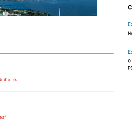
Sindicato
C
E
N
Nacional
E
O 
P
dinheiro.
dos
es”
Funcionários