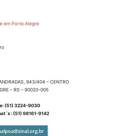
de em Porto Alegre
do
ro
Banco
 ANDRADAS, 943/404 – CENTRO
GRE – RS – 90020-005
e: (51) 3224-9030
Central
hat´s : (51) 98161-9142
nalpoa@sinal.org.br