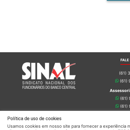
FALE
(61) 
(61)
Assessori
(61)
(61)
Política de uso de cookies
Usamos cookies em nosso site para fornecer a experiência ma
Este portal obedece às prescrições da Lei Geral de Proteção de 