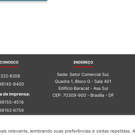
 CONOSCO
ENDEREÇO
Sede: Setor Comercial Sul,
3322-8208
Quadra 1, Bloco G - Sala 401
 98145-8400
Edifício Baracat - Asa Sul
a de imprensa:
CEP: 70309-900 - Brasília - DF
 99155-4516
 98162-6759
is relevante, lembrando suas preferências e visitas repetidas. 
Dados.
2026 SINAL – Sindicato Nacional dos Fu