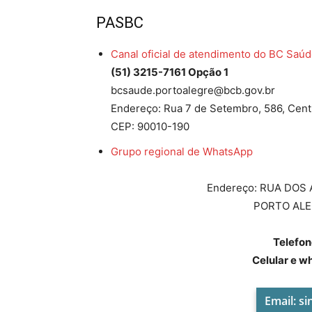
PASBC
Canal oficial de atendimento do BC Saú
(51) 3215-7161 Opção 1
bcsaude.portoalegre@bcb.gov.br
Endereço: Rua 7 de Setembro, 586, Cent
CEP: 90010-190
Grupo regional de WhatsApp
Endereço: RUA DOS
PORTO ALE
Telefon
Celular e w
Email:
si