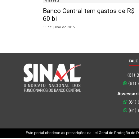
A Gazeta
Banco Central tem gastos de R$
60 bi
13 de julho de 2015
FALE
(61) 
(61)
Assessori
(61)
(61)
Este portal obedece às prescrições da Lei Geral de Proteção de 