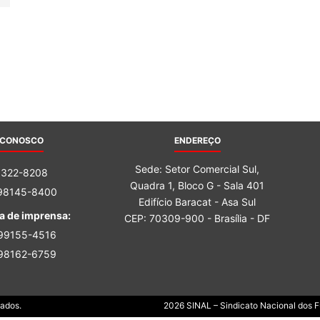
Sindicato
Nacional
 CONOSCO
ENDEREÇO
Sede: Setor Comercial Sul,
3322-8208
Quadra 1, Bloco G - Sala 401
 98145-8400
dos
Edifício Baracat - Asa Sul
a de imprensa:
CEP: 70309-900 - Brasília - DF
 99155-4516
 98162-6759
Funcionários
Dados.
2026 SINAL – Sindicato Nacional dos Fu