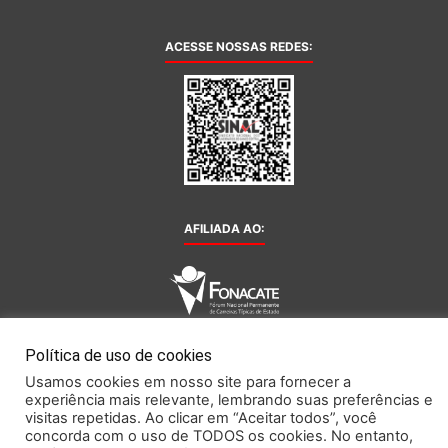
ACESSE NOSSAS REDES:
AFILIADA AO:
Política de uso de cookies
Este portal obedece às prescrições da Lei Geral de Proteção de Dados.
Usamos cookies em nosso site para fornecer a
experiência mais relevante, lembrando suas preferências e
visitas repetidas. Ao clicar em “Aceitar todos”, você
2026 SINAL – Sindicato Nacional dos Funcionários do Banco Central.
concorda com o uso de TODOS os cookies. No entanto,