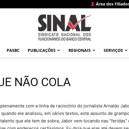
Área dos Filiado
PASBC
PUBLICAÇÕES
REGIONAIS
SERVIÇOS
SINAL
UE NÃO COLA
–
plenamente com a linha de raciocínio do jornalista Arnaldo Ja
 quando ele analisou, em vários textos, este assunto de grampo
talento que ele tem de sobra, Jabor vem tocando nas “feridas”
s com endereços certíssimos. Eu diria que elas até devem ser 