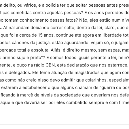
delito, ou vários, e a polícia ter que soltar pessoas antes pre
stiças cometidas contra aquelas pessoas? E os anos perdidos de
so tomam conhecimento desses fatos? Não, eles estão num nível 
do
. Afinal andam deixando correr solto, dentro da lei, claro, que
ue foi a cerca de 15 anos, continue até agora em liberdade tot
va pelos cânones da justiça: estão aguardando, vejam só, o julga
berdade total e absoluta. Aliás, é direito mesmo, sem aspas, ma
larinho sujo e preto”? E somos todos iguais perante a lei, hein?!
Banco
rrente, e ouço na rádio CBN, esta declaração que nos estarrece,
ízes e delegados. Ele teme atuação de magistrados que agem com
as como não creio nisso devo admitir que colarinhos, especial
estarem a estabelecer o que alguns chamam de “guerra de pos
ficando à mercê de níveis da sociedade que deveriam nos defen
Central
 aquele que deveria ser por eles combatido sempre e com firme