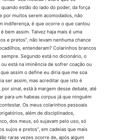
quando estão do lado do poder, da força
nte por muitos serem acomodados, não
m indiferença, é que ocorre o que cantou
o é bem assim. Talvez haja mais é uma
ujos e pretos”, não levam nenhuma chance
rocadilhos, entenderam? Colarinhos brancos
 sempre. Segundo está no dicionário, o
 ou está na iminência de sofrer coação ou
 que assim o define eu diria que me soa
a ser assim, mas acreditar que isto é
 por sinal, está à margem desse debate, até
lar para um habeas corpus já que ninguém
contestar. Os meus colarinhos pessoais
igatórios, além de disciplinados,
nco, dos meus, só sujavam pelo uso, só
hos sujos e pretos”, em cadeias que mais
o raras vezes ocorre de, após algum