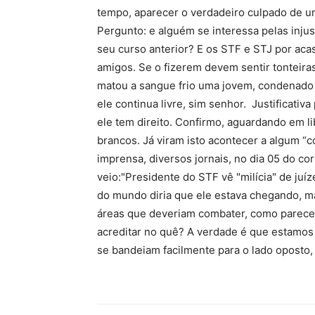
tempo, aparecer o verdadeiro culpado de um 
Pergunto: e alguém se interessa pelas inju
seu curso anterior? E os STF e STJ por aca
amigos. Se o fizerem devem sentir tonteiras
matou a sangue frio uma jovem, condenado q
ele continua livre, sim senhor. Justificati
ele tem direito. Confirmo, aguardando em li
brancos. Já viram isto acontecer a algum “co
imprensa, diversos jornais, no dia 05 do co
veio:"Presidente do STF vê "milícia" de ju
do mundo diria que ele estava chegando, m
áreas que deveriam combater, como parece 
acreditar no quê? A verdade é que estamos 
se bandeiam facilmente para o lado oposto,