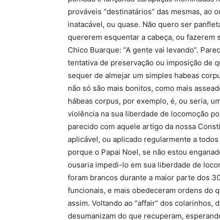
prováveis “destinatários” das mesmas, ao 
inatacável, ou quase. Não quero ser panfl
quererem esquentar a cabeça, ou fazerem se
Chico Buarque: “A gente vai levando”. Pare
tentativa de preservação ou imposição de q
sequer de almejar um simples habeas corpu
não só são mais bonitos, como mais asseado
hábeas corpus, por exemplo, é, ou seria, u
violência na sua liberdade de locomoção po
parecido com aquele artigo da nossa Constit
aplicável, ou aplicado regularmente a todo
porque o Papai Noel, se não estou enganad
ousaria impedi-lo em sua liberdade de loc
foram brancos durante a maior parte dos 30
funcionais, e mais obedeceram ordens do q
assim. Voltando ao “affair” dos colarinhos,
desumanizam do que recuperam, esperando