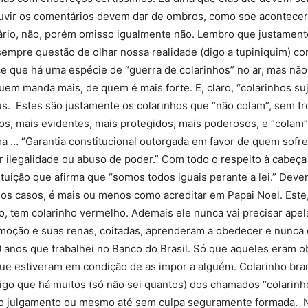
Sindicato
ouvir os comentários devem dar de ombros, como soe acontecer 
etário, não, porém omisso igualmente não. Lembro que justame
mpre questão de olhar nossa realidade (digo a tupiniquim) co
ce que há uma espécie de “guerra de colarinhos” no ar, mas nã
uem manda mais, de quem é mais forte. E, claro, “colarinhos s
Nacional
s. Estes são justamente os colarinhos que “não colam”, sem t
s, mais evidentes, mais protegidos, mais poderosos, e “colam”
ma … “Garantia constitucional outorgada em favor de quem sofre
r ilegalidade ou abuso de poder.” Com todo o respeito à cabeça
uição que afirma que “somos todos iguais perante a lei.” Deveri
dos
s os casos, é mais ou menos como acreditar em Papai Noel. Este,
o, tem colarinho vermelho. Ademais ele nunca vai precisar ape
omoção e suas renas, coitadas, aprenderam a obedecer e nunca 
 anos que trabalhei no Banco do Brasil. Só que aqueles eram obr
ue estiveram em condição de as impor a alguém. Colarinho bra
Funcionários
 digo que há muitos (só não sei quantos) dos chamados “colarin
 julgamento ou mesmo até sem culpa seguramente formada. Nã