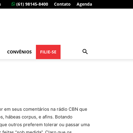
s
(61) 98145-8400
Contato
Agenda
CONVÊNIOS
FILIE-SE
bor em seus comentários na rádio CBN que
s, hábeas corpus, e afins. Botando
 que outros preferem tolerar ou passar uma
feitas “sob medida”. Claro que os