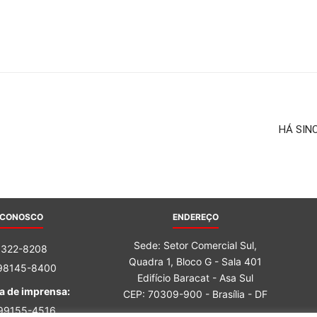
HÁ SIN
 CONOSCO
ENDEREÇO
Sede: Setor Comercial Sul,
3322-8208
Quadra 1, Bloco G - Sala 401
 98145-8400
Edifício Baracat - Asa Sul
a de imprensa:
CEP: 70309-900 - Brasília - DF
 99155-4516