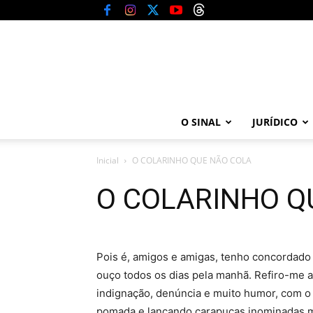
O SINAL
JURÍDICO
Inicial
O COLARINHO QUE NÃO COLA
O COLARINHO Q
Pois é, amigos e amigas, tenho concordado 
ouço todos os dias pela manhã. Refiro-me a
indignação, denúncia e muito humor, com o 
pomada e lançando carapuças inominadas ma